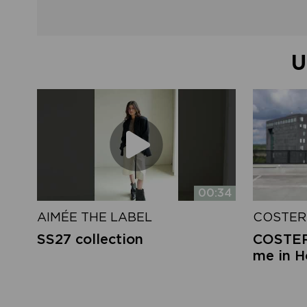
U
00:34
AIMÉE THE LABEL
COSTER
SS27 collection
COSTER 
me in 