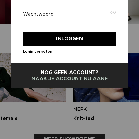
Wachtwoord
E-ma
MERK
INLOGGEN
Aimée the Label
Login vergeten
Terug
NOG GEEN ACCOUNT?
MAAK JE ACCOUNT NU AAN
MERK
 female
Knit-ted