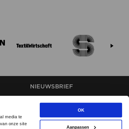
NIEUWSBRIEF
Blijf op de hoogte van ons
laatste nieuws via de
OK
nieuwsbrief
al media te
van onze site
Aanpassen
INSCHRIJVEN