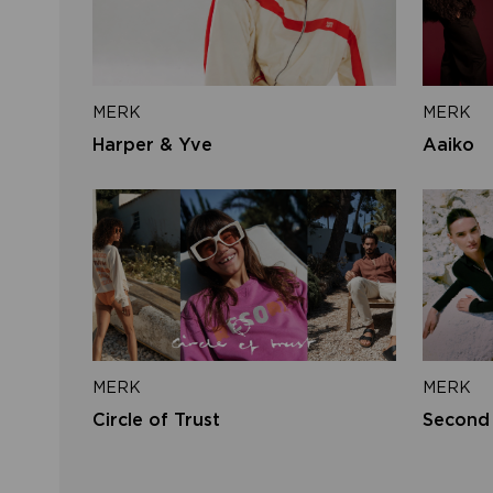
MERK
MERK
Harper & Yve
Aaiko
MERK
MERK
Circle of Trust
Second