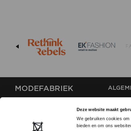
MODEFABRIEK
ALGEM
OVER ON
CONTAC
Deze website maakt gebru
FAQ
We gebruiken cookies om c
PARTNE
bieden en om ons websitev
ADVERT