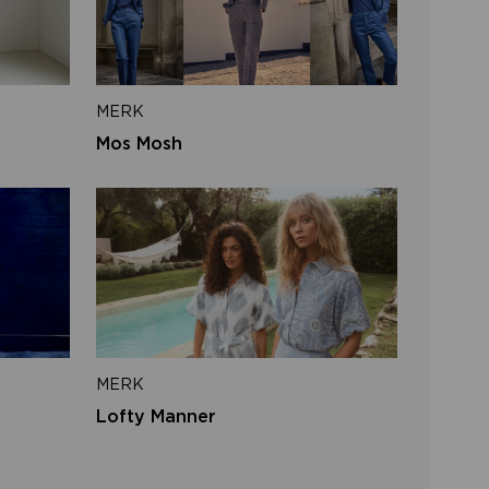
iladres
MERK
VERSTUUR
Mos Mosh
 naar inloggen
MERK
Lofty Manner