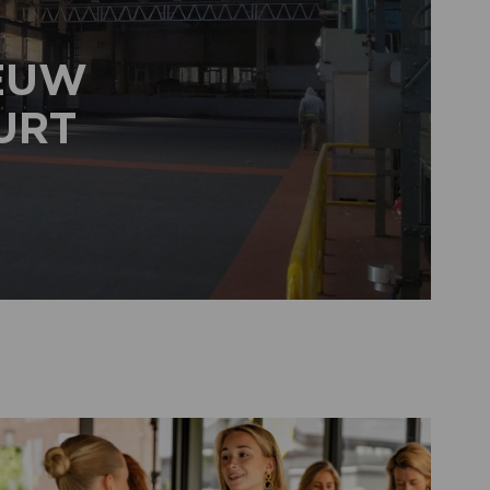
IEUW
URT