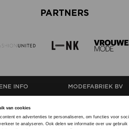
PARTNERS
ENE INFO
MODEFABRIEK BV
S
FIRMA C
T
ik van cookies
SHOWPROJECTS BV
ontent en advertenties te personaliseren, om functies voor soci
RS
erkeer te analyseren. Ook delen we informatie over uw gebruik 
SHIFT
EREN