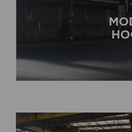
MO
HO