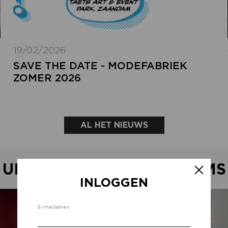
19/02/2026
SAVE THE DATE - MODEFABRIEK
ZOMER 2026
AL HET NIEUWS
UITGELICHTE SHOWROOMS
INLOGGEN
Inlo
E-mailadres
d