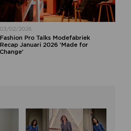
03/02/2026
Fashion Pro Talks Modefabriek
Recap Januari 2026 ‘Made for
Change’
LOGIN VERGETEN
ggegevens kwijt? Vul het e-mailadres in
at hoort bij jouw account en klik op
verstuur.