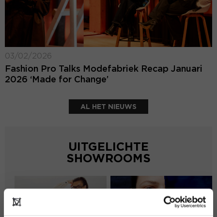
03/02/2026
Fashion Pro Talks Modefabriek Recap Januari
2026 ‘Made for Change’
AL HET NIEUWS
UITGELICHTE
SHOWROOMS