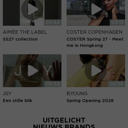
00:34
03:15
AIMÉE THE LABEL
COSTER COPENHAGEN
SS27 collection
COSTER Spring 27 - Meet
me in Hongkong
00:34
00:56
JSY
B.YOUNG
Een stille blik
Spring Opening 2026
UITGELICHT
NIEUWS BRANDS