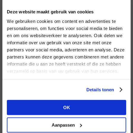
INLOGGEN
Deze website maakt gebruik van cookies
MERK
MERK
Harper & Yve
I
We gebruiken cookies om content en advertenties te
Knit-ted
E-mailadres
da
personaliseren, om functies voor social media te bieden
en om ons websiteverkeer te analyseren. Ook delen we
informatie over uw gebruik van onze site met onze
E-
partners voor social media, adverteren en analyse. Deze
Wachtwoord
partners kunnen deze gegevens combineren met andere
HEB JE NOG GEEN
informatie die u aan ze heeft verstrekt of die ze hebben
ACCOUNT?
MERK
verzameld op basis van uw gebruik van hun services.
MERK
INLOGGEN
Second female
Lofty Manner
Ter
Maak nu een
gratis
retailer account
Login vergeten
Details tonen
aan of bekijk de andere mogelijkheden.
NOG GEEN ACCOUNT?
OK
BEKIJK ALLE OPTIES
MAAK JE ACCOUNT NU AAN
Aanpassen
MERK
MERK
Aaiko