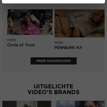
Mos Mosh
MERK
MERK
Circle of Trust
PENN&INK N.Y
MEER SHOWROOMS
UITGELICHTE
VIDEO'S BRANDS