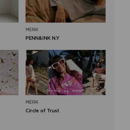
iladres
MERK
VERSTUUR
PENN&INK N.Y
 naar inloggen
MERK
Circle of Trust