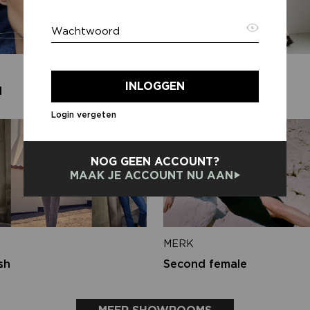
Wachtwoord
E-ma
MERK
INLOGGEN
d
Aimée the Label
Login vergeten
Terug
NOG GEEN ACCOUNT?
MAAK JE ACCOUNT NU AAN
MERK
sh
Second female