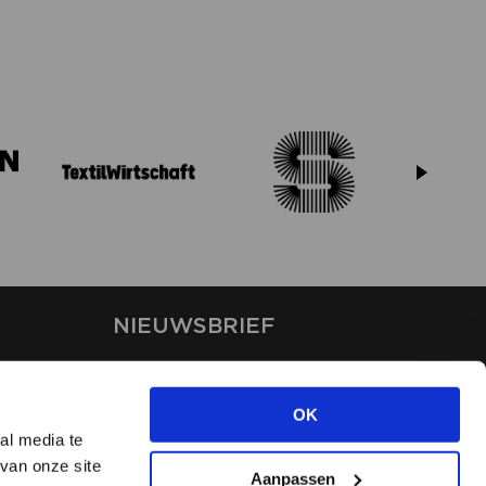
NIEUWSBRIEF
Blijf op de hoogte van ons
laatste nieuws via de
OK
nieuwsbrief
al media te
van onze site
Aanpassen
INSCHRIJVEN