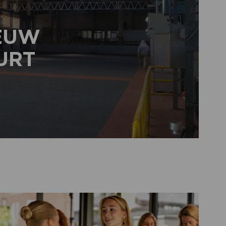
IEUW
URT