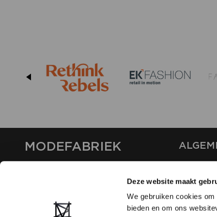
MODEFABRIEK
ALGEM
OVER ON
CONTAC
Deze website maakt gebru
FAQ
We gebruiken cookies om c
PARTNE
bieden en om ons websitev
ADVERT