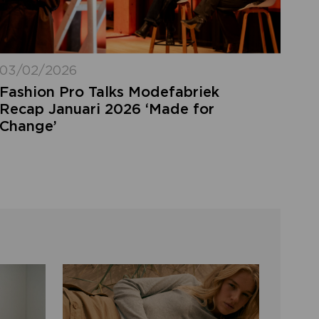
03/02/2026
Fashion Pro Talks Modefabriek
Recap Januari 2026 ‘Made for
Change’
LOGIN VERGETEN
ggegevens kwijt? Vul het e-mailadres in
at hoort bij jouw account en klik op
verstuur.