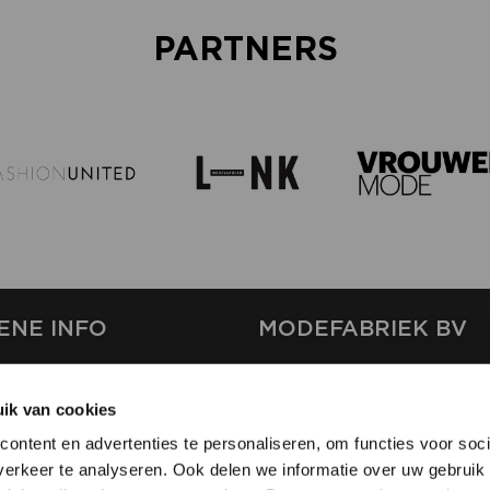
PARTNERS
ENE INFO
MODEFABRIEK BV
S
FIRMA C
T
ik van cookies
SHOWPROJECTS BV
ontent en advertenties te personaliseren, om functies voor soci
RS
erkeer te analyseren. Ook delen we informatie over uw gebruik 
SHIFT
EREN