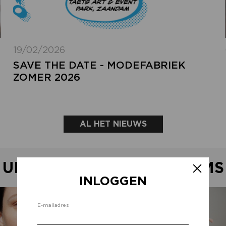
19/02/2026
SAVE THE DATE - MODEFABRIEK
ZOMER 2026
AL HET NIEUWS
UITGELICHTE SHOWROOMS
INLOGGEN
Inlo
E-mailadres
d