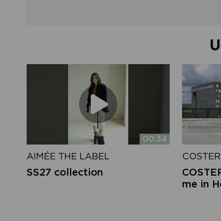
U
00:34
AIMÉE THE LABEL
COSTER
SS27 collection
COSTER 
me in 