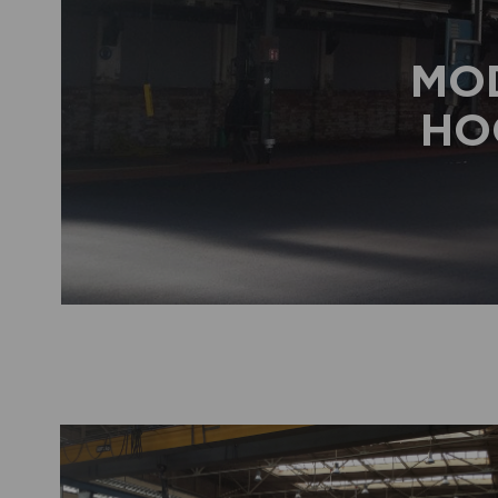
MO
HO