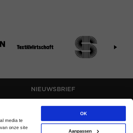
NIEUWSBRIEF
Blijf op de hoogte van ons
laatste nieuws via de
OK
nieuwsbrief
al media te
van onze site
Aanpassen
INSCHRIJVEN