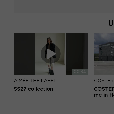
U
00:34
AIMÉE THE LABEL
COSTER
SS27 collection
COSTER 
me in 