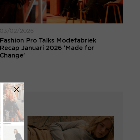
03/02/2026
Fashion Pro Talks Modefabriek
Recap Januari 2026 ‘Made for
Change’
LOGIN VERGETEN
ggegevens kwijt? Vul het e-mailadres in
at hoort bij jouw account en klik op
verstuur.