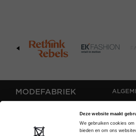
MODEFABRIEK
ALGEM
OVER ON
CONTAC
Deze website maakt gebru
FAQ
We gebruiken cookies om c
PARTNE
bieden en om ons websitev
ADVERT