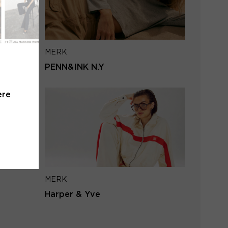
iladres
MERK
VERSTUUR
PENN&INK N.Y
 naar inloggen
ere
MERK
Harper & Yve