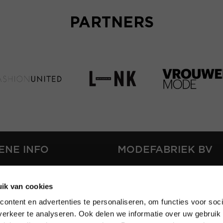
PARTNERS
ENE INFO
MODEFABRIEK BV
S
FIRMA C
T
ik van cookies
SHOWPROJECTS BV
ontent en advertenties te personaliseren, om functies voor soci
RS
erkeer te analyseren. Ook delen we informatie over uw gebruik 
SHIFT
EREN