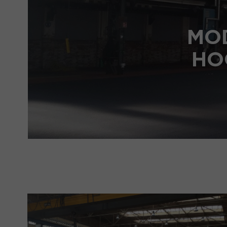
MO
HO