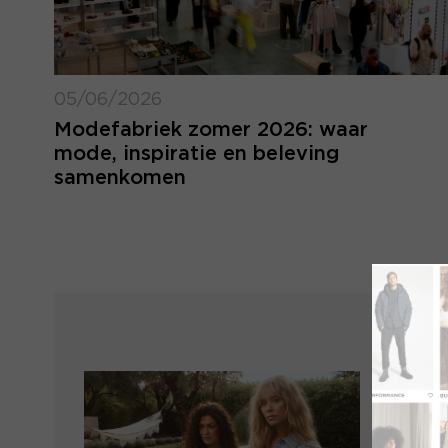
05/06/2026
Modefabriek zomer 2026: waar
mode, inspiratie en beleving
samenkomen