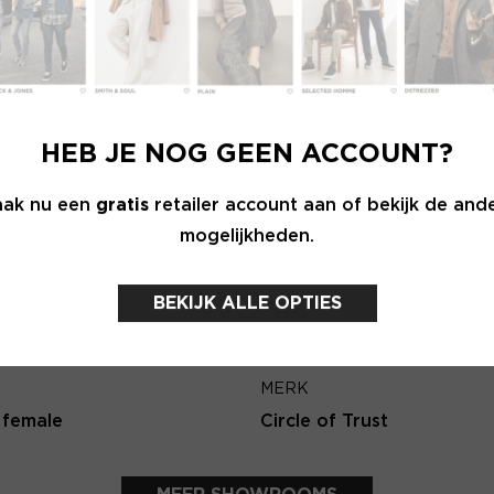
Wachtwoord
E-ma
MERK
INLOGGEN
he Label
Aaiko
HEB JE NOG GEEN ACCOUNT?
Login vergeten
Terug
ak nu een
gratis
retailer account aan of bekijk de and
mogelijkheden.
NOG GEEN ACCOUNT?
MAAK JE ACCOUNT NU AAN
BEKIJK ALLE OPTIES
MERK
 female
Circle of Trust