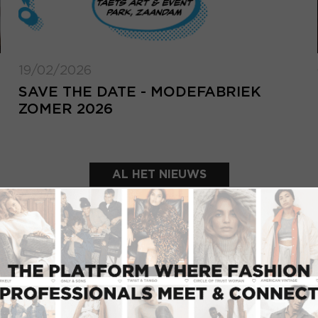
19/02/2026
SAVE THE DATE - MODEFABRIEK
ZOMER 2026
AL HET NIEUWS
UITGELICHTE SHOWROOMS
INLOGGEN
Inlo
E-mailadres
d