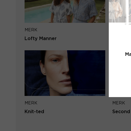
MERK
MERK
Lofty Manner
Aimée t
Ma
MERK
MERK
Knit-ted
Second