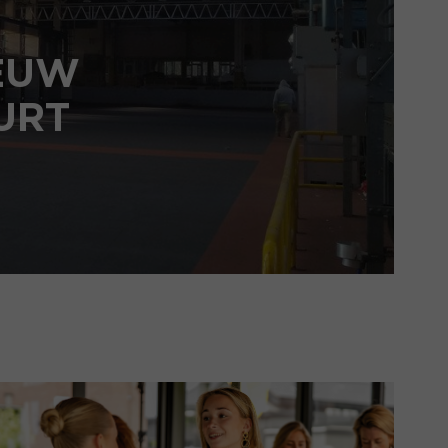
IEUW
URT