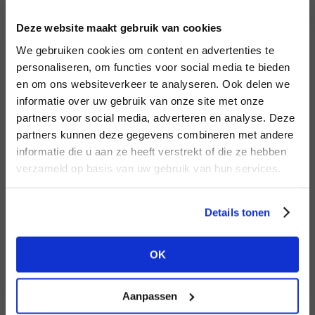
INLOGGEN
Deze website maakt gebruik van cookies
MERK
MERK
Lofty Manner
I
We gebruiken cookies om content en advertenties te
Knit-ted
E-mailadres
da
personaliseren, om functies voor social media te bieden
en om ons websiteverkeer te analyseren. Ook delen we
informatie over uw gebruik van onze site met onze
E-
partners voor social media, adverteren en analyse. Deze
Wachtwoord
partners kunnen deze gegevens combineren met andere
HEB JE NOG GEEN
informatie die u aan ze heeft verstrekt of die ze hebben
ACCOUNT?
MERK
verzameld op basis van uw gebruik van hun services.
MERK
INLOGGEN
Second female
Harper & Yve
Ter
Maak nu een
gratis
retailer account
Login vergeten
Details tonen
aan of bekijk de andere mogelijkheden.
NOG GEEN ACCOUNT?
OK
BEKIJK ALLE OPTIES
MAAK JE ACCOUNT NU AAN
Aanpassen
MERK
MERK
PENN&INK N.Y