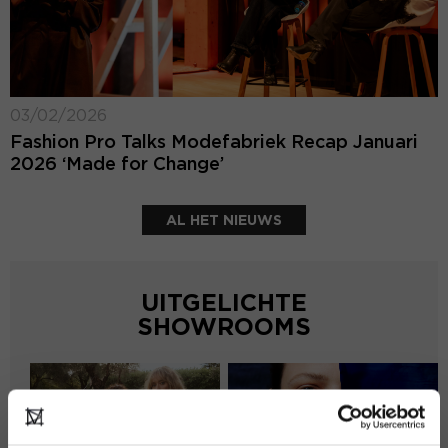
03/02/2026
Fashion Pro Talks Modefabriek Recap Januari
2026 ‘Made for Change’
AL HET NIEUWS
UITGELICHTE
SHOWROOMS