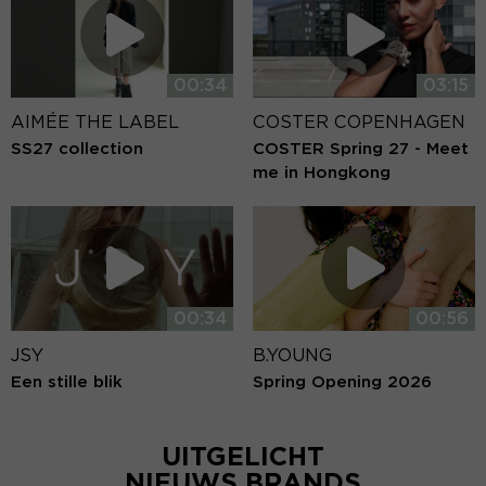
00:34
03:15
AIMÉE THE LABEL
COSTER COPENHAGEN
SS27 collection
COSTER Spring 27 - Meet
me in Hongkong
00:34
00:56
JSY
B.YOUNG
Een stille blik
Spring Opening 2026
UITGELICHT
NIEUWS BRANDS