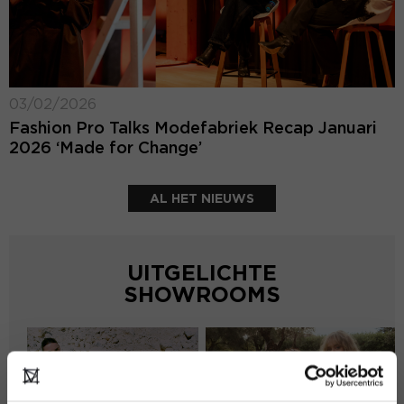
03/02/2026
Fashion Pro Talks Modefabriek Recap Januari
2026 ‘Made for Change’
AL HET NIEUWS
UITGELICHTE
SHOWROOMS