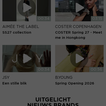
00:34
03:15
AIMÉE THE LABEL
COSTER COPENHAGEN
SS27 collection
COSTER Spring 27 - Meet
me in Hongkong
00:34
00:56
JSY
B.YOUNG
Een stille blik
Spring Opening 2026
UITGELICHT
NIEUWS BRANDS