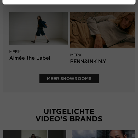
Circle of Trust
MERK
MERK
Aimée the Label
PENN&INK N.Y
MEER SHOWROOMS
UITGELICHTE
VIDEO'S BRANDS