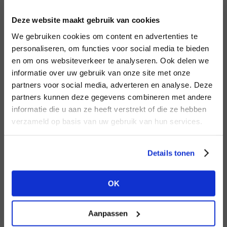
INLOGGEN
Deze website maakt gebruik van cookies
MERK
MERK
Second female
I
We gebruiken cookies om content en advertenties te
Lofty Manner
E-mailadres
da
personaliseren, om functies voor social media te bieden
en om ons websiteverkeer te analyseren. Ook delen we
informatie over uw gebruik van onze site met onze
E-
partners voor social media, adverteren en analyse. Deze
Wachtwoord
partners kunnen deze gegevens combineren met andere
HEB JE NOG GEEN
informatie die u aan ze heeft verstrekt of die ze hebben
ACCOUNT?
MERK
verzameld op basis van uw gebruik van hun services.
MERK
INLOGGEN
Aaiko
Harper & Yve
Ter
Maak nu een
gratis
retailer account
Login vergeten
Details tonen
aan of bekijk de andere mogelijkheden.
NOG GEEN ACCOUNT?
OK
BEKIJK ALLE OPTIES
MAAK JE ACCOUNT NU AAN
Aanpassen
MERK
MERK
Mos Mosh