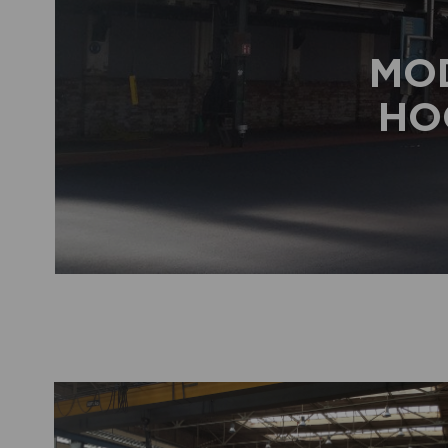
MO
HO