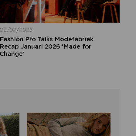
03/02/2026
Fashion Pro Talks Modefabriek
Recap Januari 2026 ‘Made for
Change’
LOGIN VERGETEN
ggegevens kwijt? Vul het e-mailadres in
at hoort bij jouw account en klik op
verstuur.