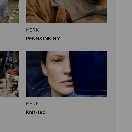
iladres
MERK
VERSTUUR
PENN&INK N.Y
 naar inloggen
MERK
Knit-ted