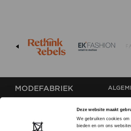
MODEFABRIEK
ALGEM
OVER ON
CONTAC
Deze website maakt gebru
FAQ
We gebruiken cookies om c
PARTNE
bieden en om ons websitev
ADVERT