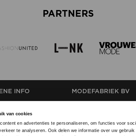
PARTNERS
ENE INFO
MODEFABRIEK BV
S
FIRMA C
T
ik van cookies
SHOWPROJECTS BV
ontent en advertenties te personaliseren, om functies voor soci
RS
erkeer te analyseren. Ook delen we informatie over uw gebruik 
SHIFT
EREN