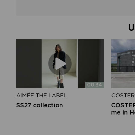
U
00:34
AIMÉE THE LABEL
COSTER
SS27 collection
COSTER 
me in 