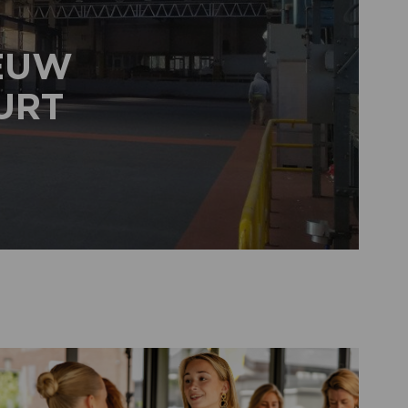
IEUW
URT