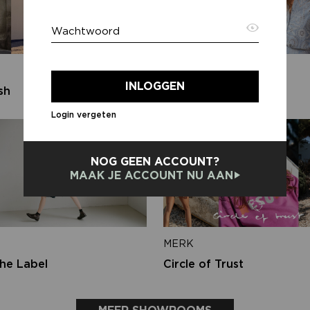
Wachtwoord
E-ma
MERK
INLOGGEN
sh
Lofty Manner
Login vergeten
Terug
NOG GEEN ACCOUNT?
MAAK JE ACCOUNT NU AAN
MERK
he Label
Circle of Trust