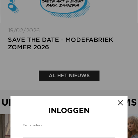
19/02/2026
SAVE THE DATE - MODEFABRIEK
ZOMER 2026
AL HET NIEUWS
UITGELICHTE SHOWROOMS
INLOGGEN
Inlo
E-mailadres
d