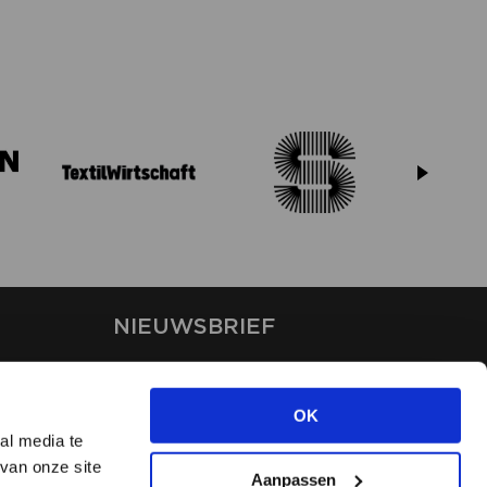
NIEUWSBRIEF
Blijf op de hoogte van ons
laatste nieuws via de
OK
nieuwsbrief
al media te
van onze site
Aanpassen
INSCHRIJVEN