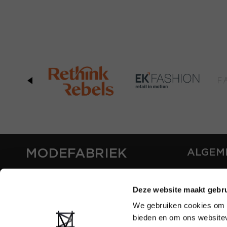
MODEFABRIEK
ALGEM
OVER ON
CONTAC
Deze website maakt gebru
FAQ
We gebruiken cookies om c
PARTNE
bieden en om ons websitev
ADVERT