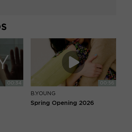
DS
00:34
00:56
B.YOUNG
Spring Opening 2026