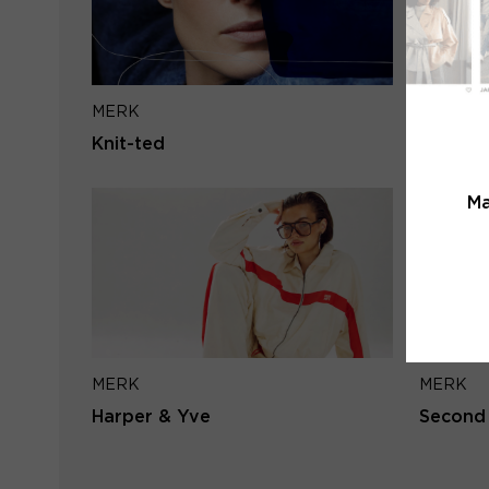
MERK
MERK
Knit-ted
Aaiko
Ma
MERK
MERK
Harper & Yve
Second