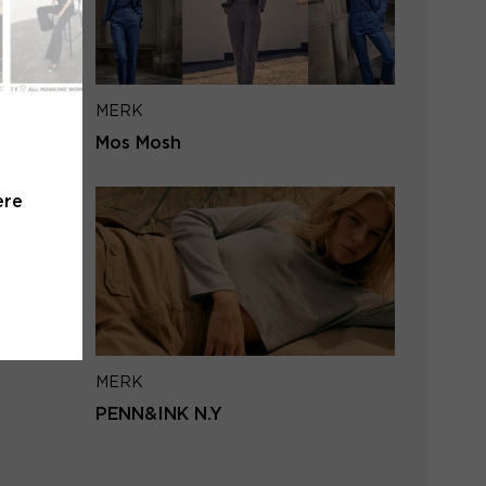
iladres
MERK
VERSTUUR
Mos Mosh
 naar inloggen
ere
MERK
PENN&INK N.Y