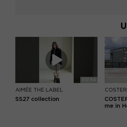
U
00:34
AIMÉE THE LABEL
COSTER
SS27 collection
COSTER 
me in 