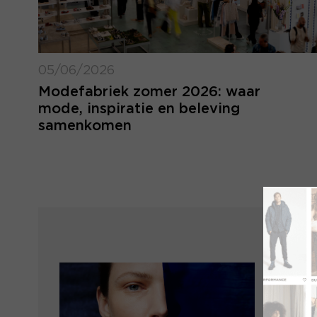
05/06/2026
Modefabriek zomer 2026: waar
mode, inspiratie en beleving
samenkomen