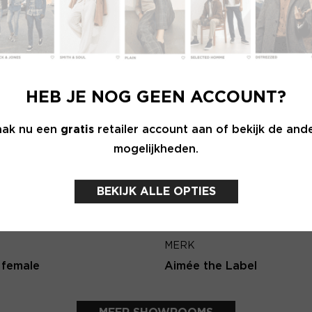
Wachtwoord
E-ma
MERK
INLOGGEN
Lofty Manner
HEB JE NOG GEEN ACCOUNT?
Login vergeten
Terug
ak nu een
gratis
retailer account aan of bekijk de and
mogelijkheden.
NOG GEEN ACCOUNT?
MAAK JE ACCOUNT NU AAN
BEKIJK ALLE OPTIES
MERK
 female
Aimée the Label