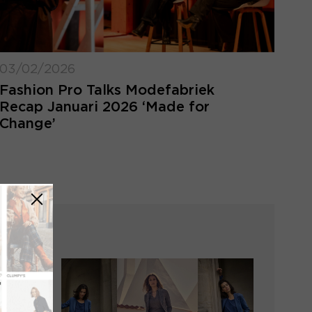
03/02/2026
Fashion Pro Talks Modefabriek
Recap Januari 2026 ‘Made for
Change’
LOGIN VERGETEN
ggegevens kwijt? Vul het e-mailadres in
at hoort bij jouw account en klik op
verstuur.