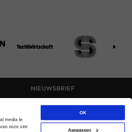
NIEUWSBRIEF
Blijf op de hoogte van ons
laatste nieuws via de
OK
nieuwsbrief
al media te
van onze site
Aanpassen
INSCHRIJVEN