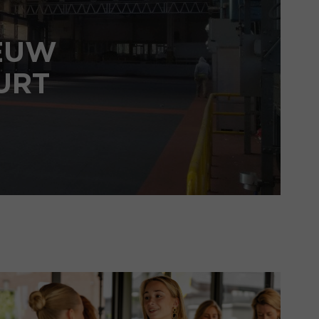
IEUW
URT