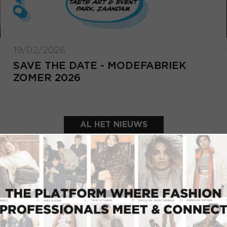
19/02/2026
SAVE THE DATE - MODEFABRIEK
ZOMER 2026
AL HET NIEUWS
UITGELICHTE SHOWROOMS
INLOGGEN
Inlo
E-mailadres
d