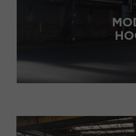
MO
HO