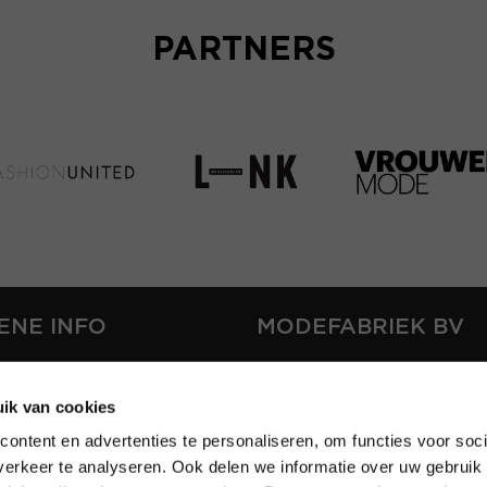
PARTNERS
ENE INFO
MODEFABRIEK BV
S
FIRMA C
T
ik van cookies
SHOWPROJECTS BV
ontent en advertenties te personaliseren, om functies voor soci
RS
erkeer te analyseren. Ook delen we informatie over uw gebruik 
SHIFT
EREN