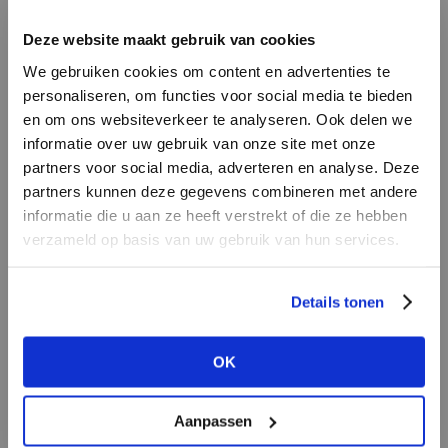
INLOGGEN
Deze website maakt gebruik van cookies
MERK
MERK
Mos Mosh
I
We gebruiken cookies om content en advertenties te
Lofty Manner
E-mailadres
da
personaliseren, om functies voor social media te bieden
en om ons websiteverkeer te analyseren. Ook delen we
informatie over uw gebruik van onze site met onze
E-
partners voor social media, adverteren en analyse. Deze
Wachtwoord
partners kunnen deze gegevens combineren met andere
informatie die u aan ze heeft verstrekt of die ze hebben
MERK
verzameld op basis van uw gebruik van hun services.
MERK
INLOGGEN
PENN&INK N.Y
Harper & Yve
Ter
Login vergeten
Details tonen
NOG GEEN ACCOUNT?
OK
MAAK JE ACCOUNT NU AAN
Aanpassen
MERK
MERK
Second female