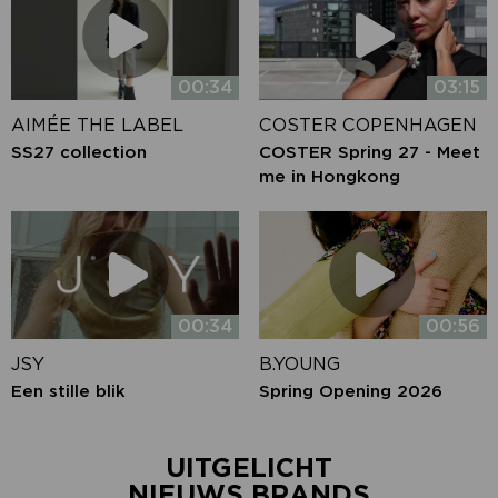
00:34
03:15
AIMÉE THE LABEL
COSTER COPENHAGEN
SS27 collection
COSTER Spring 27 - Meet
me in Hongkong
00:34
00:56
JSY
B.YOUNG
Een stille blik
Spring Opening 2026
UITGELICHT
NIEUWS BRANDS