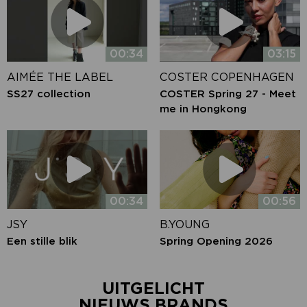
00:34
03:15
AIMÉE THE LABEL
COSTER COPENHAGEN
SS27 collection
COSTER Spring 27 - Meet
me in Hongkong
00:34
00:56
JSY
B.YOUNG
Een stille blik
Spring Opening 2026
UITGELICHT
NIEUWS BRANDS