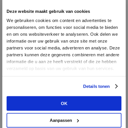
INLOGGEN
Deze website maakt gebruik van cookies
MERK
MERK
Aimée the Label
I
We gebruiken cookies om content en advertenties te
Circle of Trust
E-mailadres
da
personaliseren, om functies voor social media te bieden
en om ons websiteverkeer te analyseren. Ook delen we
informatie over uw gebruik van onze site met onze
E-
partners voor social media, adverteren en analyse. Deze
Wachtwoord
partners kunnen deze gegevens combineren met andere
informatie die u aan ze heeft verstrekt of die ze hebben
MERK
verzameld op basis van uw gebruik van hun services.
MERK
INLOGGEN
Knit-ted
PENN&INK N.Y
Ter
Login vergeten
Details tonen
NOG GEEN ACCOUNT?
OK
MAAK JE ACCOUNT NU AAN
Aanpassen
MERK
MERK
Lofty Manner