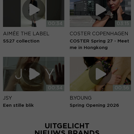
00:34
03:15
AIMÉE THE LABEL
COSTER COPENHAGEN
SS27 collection
COSTER Spring 27 - Meet
me in Hongkong
00:34
00:56
JSY
B.YOUNG
Een stille blik
Spring Opening 2026
UITGELICHT
NIEUWS BRANDS