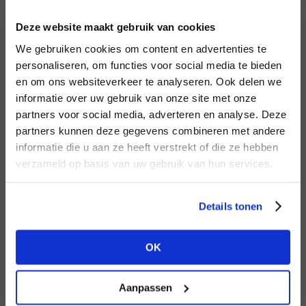
INLOGGEN
Deze website maakt gebruik van cookies
MERK
MERK
Circle of Trust
I
We gebruiken cookies om content en advertenties te
PENN&INK N.Y
E-mailadres
da
personaliseren, om functies voor social media te bieden
en om ons websiteverkeer te analyseren. Ook delen we
informatie over uw gebruik van onze site met onze
E-
partners voor social media, adverteren en analyse. Deze
Wachtwoord
partners kunnen deze gegevens combineren met andere
HEB JE NOG GEEN
informatie die u aan ze heeft verstrekt of die ze hebben
ACCOUNT?
MERK
verzameld op basis van uw gebruik van hun services.
MERK
INLOGGEN
Harper & Yve
Second female
Ter
Maak nu een
gratis
retailer account
Login vergeten
Details tonen
aan of bekijk de andere mogelijkheden.
NOG GEEN ACCOUNT?
OK
BEKIJK ALLE OPTIES
MAAK JE ACCOUNT NU AAN
Aanpassen
MERK
MERK
Knit-ted