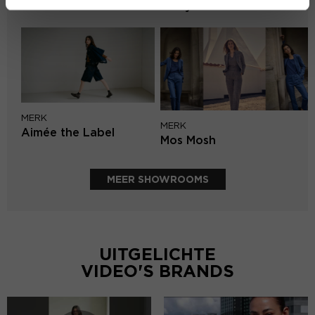
Lofty Manner
MERK
MERK
Aimée the Label
Mos Mosh
MEER SHOWROOMS
UITGELICHTE
VIDEO'S BRANDS