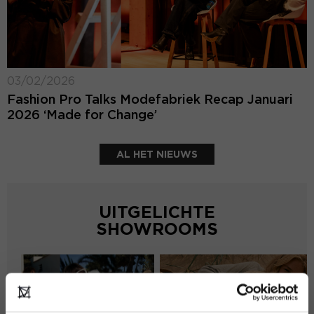
03/02/2026
Fashion Pro Talks Modefabriek Recap Januari
2026 ‘Made for Change’
AL HET NIEUWS
UITGELICHTE
SHOWROOMS