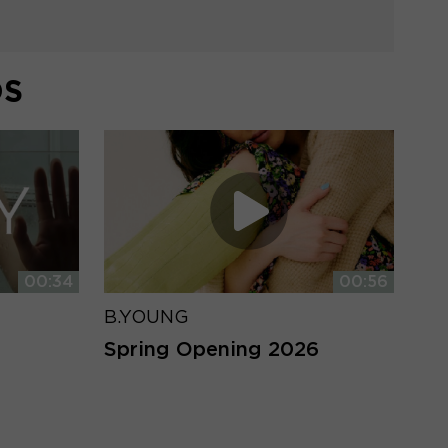
DS
00:34
00:56
B.YOUNG
Spring Opening 2026