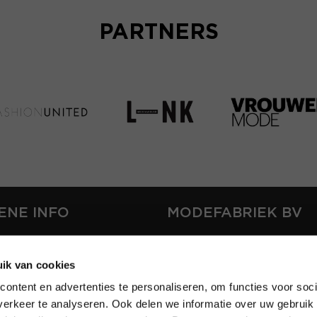
PARTNERS
ENE INFO
MODEFABRIEK BV
S
FIRMA C
T
ik van cookies
SHOWPROJECTS BV
ontent en advertenties te personaliseren, om functies voor soci
RS
erkeer te analyseren. Ook delen we informatie over uw gebruik 
SHIFT
EREN