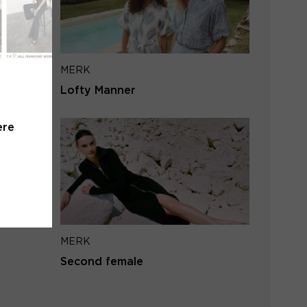
iladres
MERK
VERSTUUR
Lofty Manner
 naar inloggen
ere
MERK
Second female