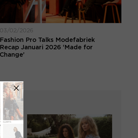
03/02/2026
Fashion Pro Talks Modefabriek
Recap Januari 2026 ‘Made for
Change’
LOGIN VERGETEN
ggegevens kwijt? Vul het e-mailadres in
at hoort bij jouw account en klik op
verstuur.