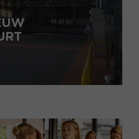
IEUW
URT