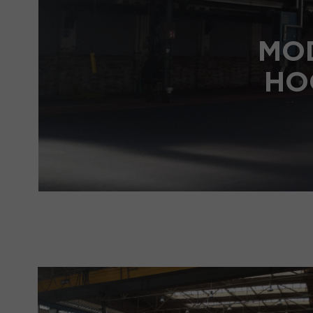
MO
HO