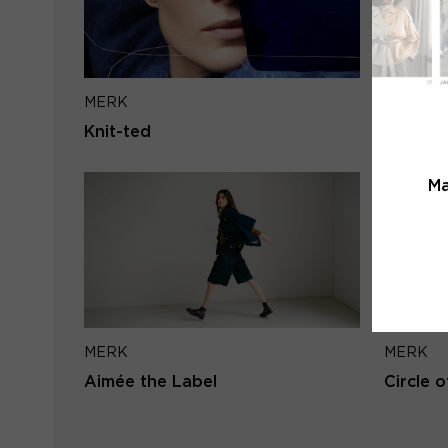
MERK
MERK
Knit-ted
Mos Mo
Ma
MERK
MERK
Aimée the Label
Circle o