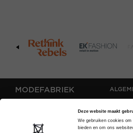
MODEFABRIEK
ALGEM
OVER ON
CONTAC
Deze website maakt gebru
FAQ
We gebruiken cookies om c
PARTNE
bieden en om ons websitev
ADVERT