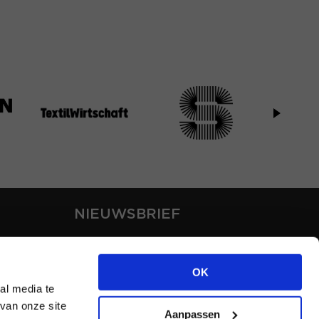
NIEUWSBRIEF
Blijf op de hoogte van ons
laatste nieuws via de
OK
nieuwsbrief
al media te
van onze site
Aanpassen
INSCHRIJVEN