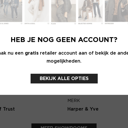
Wachtwoord
E-ma
MERK
INLOGGEN
sh
Aaiko
HEB JE NOG GEEN ACCOUNT?
Login vergeten
Terug
ak nu een
gratis
retailer account aan of bekijk de and
mogelijkheden.
NOG GEEN ACCOUNT?
MAAK JE ACCOUNT NU AAN
BEKIJK ALLE OPTIES
MERK
f Trust
Harper & Yve