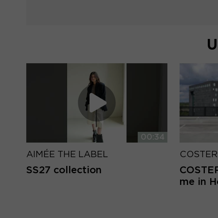
U
00:34
AIMÉE THE LABEL
COSTER
SS27 collection
COSTER 
me in 