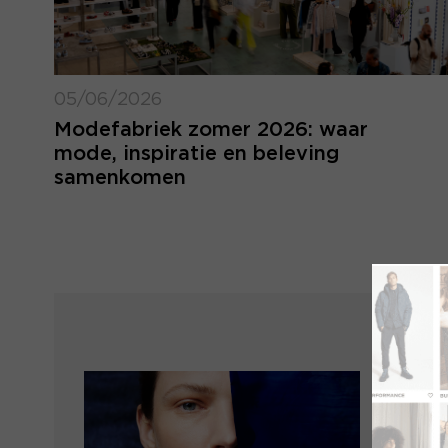
05/06/2026
Modefabriek zomer 2026: waar
mode, inspiratie en beleving
samenkomen