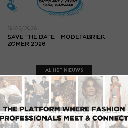
19/02/2026
SAVE THE DATE - MODEFABRIEK
ZOMER 2026
AL HET NIEUWS
UITGELICHTE SHOWROOMS
INLOGGEN
Inlo
E-mailadres
d