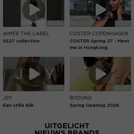
00:34
03:15
AIMÉE THE LABEL
COSTER COPENHAGEN
SS27 collection
COSTER Spring 27 - Meet
me in Hongkong
00:34
00:56
JSY
B.YOUNG
Een stille blik
Spring Opening 2026
UITGELICHT
NIEUWS BRANDS