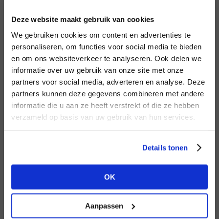
INLOGGEN
Deze website maakt gebruik van cookies
MERK
MERK
Harper & Yve
I
We gebruiken cookies om content en advertenties te
Knit-ted
E-mailadres
da
personaliseren, om functies voor social media te bieden
en om ons websiteverkeer te analyseren. Ook delen we
informatie over uw gebruik van onze site met onze
E-
partners voor social media, adverteren en analyse. Deze
Wachtwoord
partners kunnen deze gegevens combineren met andere
HEB JE NOG GEEN
informatie die u aan ze heeft verstrekt of die ze hebben
ACCOUNT?
MERK
verzameld op basis van uw gebruik van hun services.
MERK
INLOGGEN
PENN&INK N.Y
Lofty Manner
Ter
Maak nu een
gratis
retailer account
Login vergeten
Details tonen
aan of bekijk de andere mogelijkheden.
NOG GEEN ACCOUNT?
OK
BEKIJK ALLE OPTIES
MAAK JE ACCOUNT NU AAN
Aanpassen
MERK
MERK
Aaiko