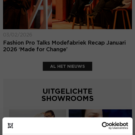
03/02/2026
Fashion Pro Talks Modefabriek Recap Januari
2026 ‘Made for Change’
AL HET NIEUWS
UITGELICHTE
SHOWROOMS