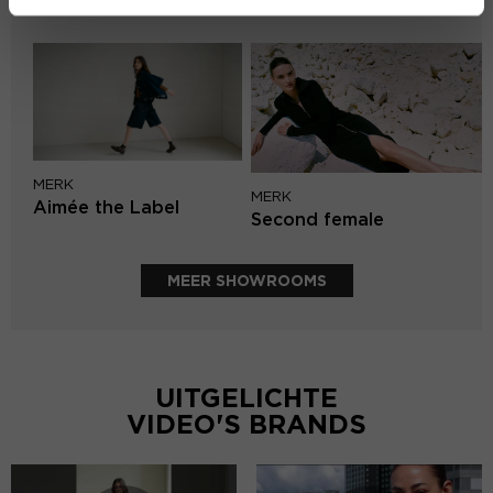
Mos Mosh
MERK
MERK
Aimée the Label
Second female
MEER SHOWROOMS
UITGELICHTE
VIDEO'S BRANDS