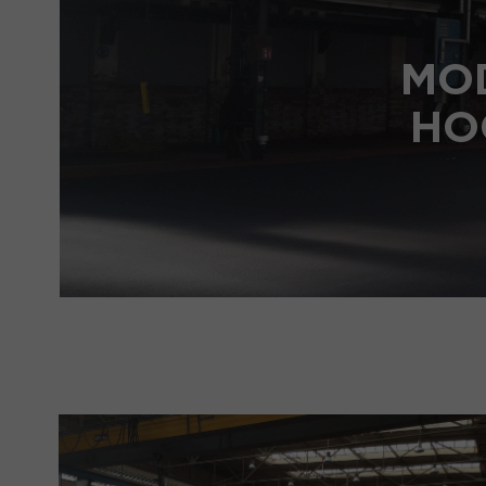
MO
HO