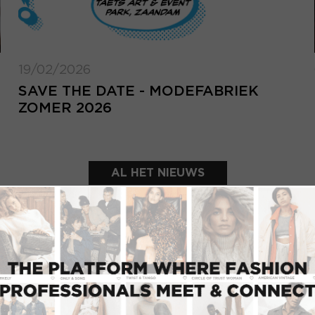
19/02/2026
SAVE THE DATE - MODEFABRIEK
ZOMER 2026
AL HET NIEUWS
UITGELICHTE SHOWROOMS
INLOGGEN
Inlo
E-mailadres
d