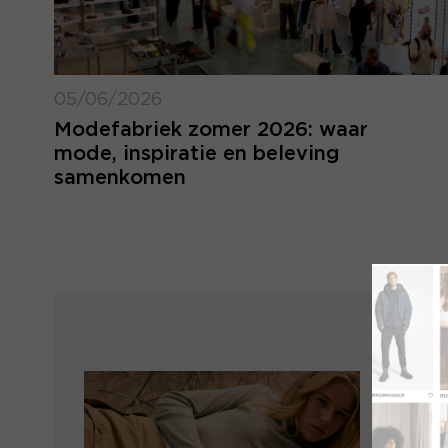
05/06/2026
Modefabriek zomer 2026: waar
mode, inspiratie en beleving
samenkomen