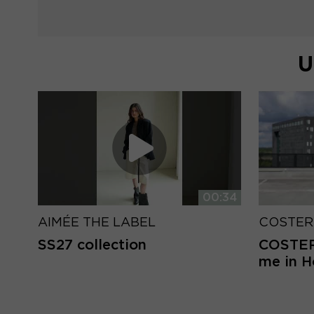
U
00:34
AIMÉE THE LABEL
COSTER
SS27 collection
COSTER 
me in 