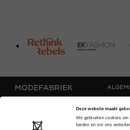
MODEFABRIEK
ALGEM
OVER ON
CONTAC
Deze website maakt gebru
FAQ
We gebruiken cookies om c
PARTNE
bieden en om ons websitev
ADVERT