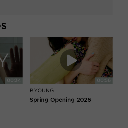
DS
00:34
00:56
B.YOUNG
Spring Opening 2026