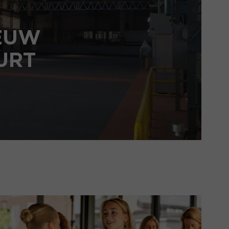
IEUW
URT