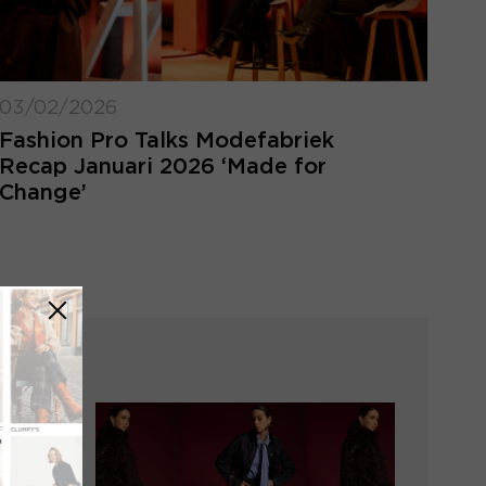
03/02/2026
Fashion Pro Talks Modefabriek
Recap Januari 2026 ‘Made for
Change’
LOGIN VERGETEN
ggegevens kwijt? Vul het e-mailadres in
at hoort bij jouw account en klik op
verstuur.