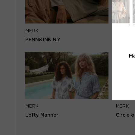
MERK
MERK
PENN&INK N.Y
Second
Ma
MERK
MERK
Lofty Manner
Circle o