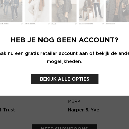
Wachtwoord
E-ma
MERK
INLOGGEN
 female
Knit-ted
HEB JE NOG GEEN ACCOUNT?
Login vergeten
Terug
ak nu een
gratis
retailer account aan of bekijk de and
mogelijkheden.
NOG GEEN ACCOUNT?
MAAK JE ACCOUNT NU AAN
BEKIJK ALLE OPTIES
MERK
f Trust
Harper & Yve