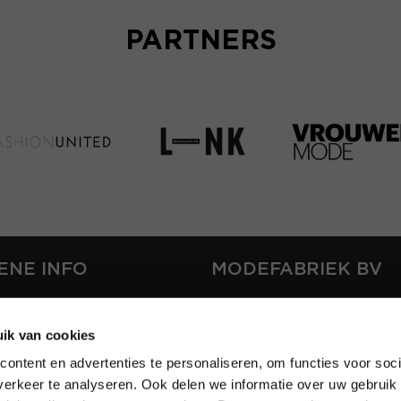
PARTNERS
ENE INFO
MODEFABRIEK BV
S
FIRMA C
T
ik van cookies
SHOWPROJECTS BV
ontent en advertenties te personaliseren, om functies voor soci
RS
erkeer te analyseren. Ook delen we informatie over uw gebruik 
SHIFT
EREN