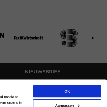
NIEUWSBRIEF
Blijf op de hoogte van ons
laatste nieuws via de
OK
nieuwsbrief
al media te
van onze site
Aanpassen
INSCHRIJVEN