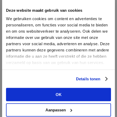
INLOGGEN
Deze website maakt gebruik van cookies
MERK
MERK
Aaiko
I
We gebruiken cookies om content en advertenties te
PENN&INK N.Y
E-mailadres
da
personaliseren, om functies voor social media te bieden
en om ons websiteverkeer te analyseren. Ook delen we
informatie over uw gebruik van onze site met onze
E-
partners voor social media, adverteren en analyse. Deze
Wachtwoord
partners kunnen deze gegevens combineren met andere
informatie die u aan ze heeft verstrekt of die ze hebben
MERK
verzameld op basis van uw gebruik van hun services.
MERK
INLOGGEN
Lofty Manner
Knit-ted
Ter
Login vergeten
Details tonen
NOG GEEN ACCOUNT?
OK
MAAK JE ACCOUNT NU AAN
Aanpassen
MERK
MERK
Second female