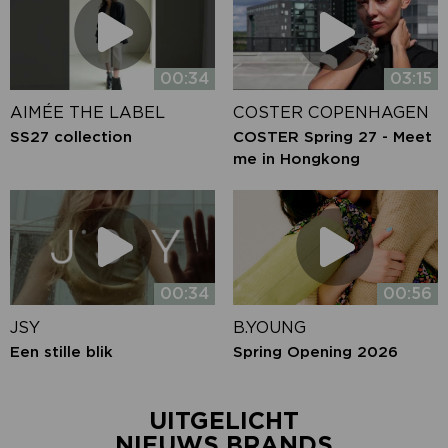
00:34
03:15
AIMÉE THE LABEL
COSTER COPENHAGEN
SS27 collection
COSTER Spring 27 - Meet
me in Hongkong
00:34
00:56
JSY
B.YOUNG
Een stille blik
Spring Opening 2026
UITGELICHT
NIEUWS BRANDS