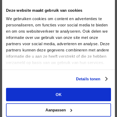
INLOGGEN
Deze website maakt gebruik van cookies
MERK
MERK
Knit-ted
I
We gebruiken cookies om content en advertenties te
Harper & Yve
E-mailadres
da
personaliseren, om functies voor social media te bieden
en om ons websiteverkeer te analyseren. Ook delen we
informatie over uw gebruik van onze site met onze
E-
partners voor social media, adverteren en analyse. Deze
Wachtwoord
partners kunnen deze gegevens combineren met andere
HEB JE NOG GEEN
informatie die u aan ze heeft verstrekt of die ze hebben
ACCOUNT?
MERK
verzameld op basis van uw gebruik van hun services.
MERK
INLOGGEN
Second female
Aimée the Label
Ter
Maak nu een
gratis
retailer account
Login vergeten
Details tonen
aan of bekijk de andere mogelijkheden.
NOG GEEN ACCOUNT?
OK
BEKIJK ALLE OPTIES
MAAK JE ACCOUNT NU AAN
Aanpassen
MERK
MERK
PENN&INK N.Y