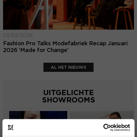
03/02/2026
Fashion Pro Talks Modefabriek Recap Januari
2026 ‘Made for Change’
AL HET NIEUWS
UITGELICHTE
SHOWROOMS