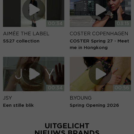
00:34
03:15
AIMÉE THE LABEL
COSTER COPENHAGEN
SS27 collection
COSTER Spring 27 - Meet
me in Hongkong
00:34
00:56
JSY
B.YOUNG
Een stille blik
Spring Opening 2026
UITGELICHT
NIEUWS BRANDS