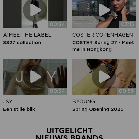
00:34
03:15
AIMÉE THE LABEL
COSTER COPENHAGEN
SS27 collection
COSTER Spring 27 - Meet
me in Hongkong
00:34
00:56
JSY
B.YOUNG
Een stille blik
Spring Opening 2026
UITGELICHT
NIEUWS BRANDS