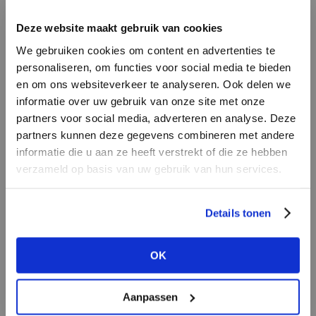
INLOGGEN
Deze website maakt gebruik van cookies
MERK
MERK
PENN&INK N.Y
I
We gebruiken cookies om content en advertenties te
Mos Mosh
E-mailadres
da
personaliseren, om functies voor social media te bieden
en om ons websiteverkeer te analyseren. Ook delen we
informatie over uw gebruik van onze site met onze
E-
partners voor social media, adverteren en analyse. Deze
Wachtwoord
partners kunnen deze gegevens combineren met andere
informatie die u aan ze heeft verstrekt of die ze hebben
MERK
verzameld op basis van uw gebruik van hun services.
MERK
INLOGGEN
Lofty Manner
Circle of Trust
Ter
Login vergeten
Details tonen
NOG GEEN ACCOUNT?
OK
MAAK JE ACCOUNT NU AAN
Aanpassen
MERK
MERK
Harper & Yve