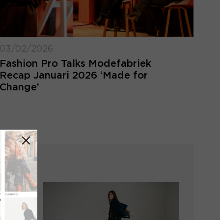
03/02/2026
Fashion Pro Talks Modefabriek
Recap Januari 2026 ‘Made for
Change’
LOGIN VERGETEN
ggegevens kwijt? Vul het e-mailadres in
at hoort bij jouw account en klik op
verstuur.