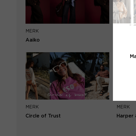
MERK
MERK
Aaiko
PENN&I
Ma
MERK
MERK
Circle of Trust
Harper 