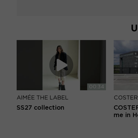
U
00:34
AIMÉE THE LABEL
COSTER
SS27 collection
COSTER 
me in 