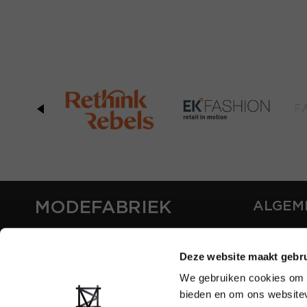
MODEFABRIEK
ALGEM
OVER ON
CONTAC
Deze website maakt gebru
FAQ
We gebruiken cookies om c
PARTNE
bieden en om ons websitev
ADVERT