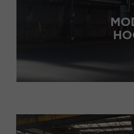
MO
HO