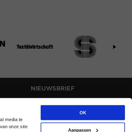
NIEUWSBRIEF
Blijf op de hoogte van ons
laatste nieuws via de
OK
nieuwsbrief
al media te
van onze site
Aanpassen
INSCHRIJVEN