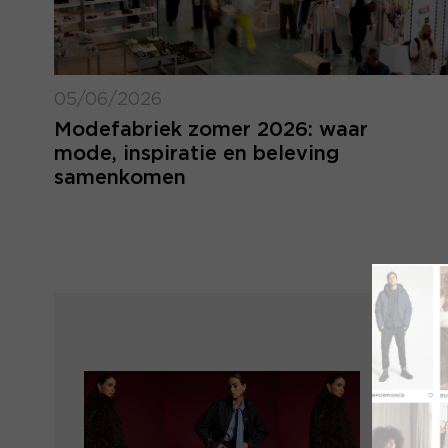
05/06/2026
Modefabriek zomer 2026: waar
mode, inspiratie en beleving
samenkomen