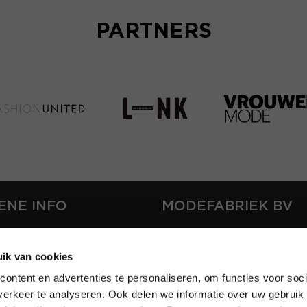
PARTNERS
ENE INFO
MODEFABRIEK BV
S
FIRMA C
T
ik van cookies
SHOWPROJECTS BV
ontent en advertenties te personaliseren, om functies voor soci
RS
erkeer te analyseren. Ook delen we informatie over uw gebruik 
SHIFT
EREN