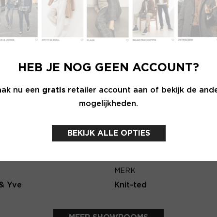
Wachtwoord
E-ma
MERK
INLOGGEN
NK N.Y
Second female
HEB JE NOG GEEN ACCOUNT?
Login vergeten
Terug
ak nu een
gratis
retailer account aan of bekijk de and
mogelijkheden.
NOG GEEN ACCOUNT?
MAAK JE ACCOUNT NU AAN
BEKIJK ALLE OPTIES
MERK
& Yve
Knit-ted