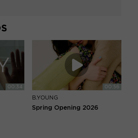
DS
00:34
00:56
B.YOUNG
Spring Opening 2026