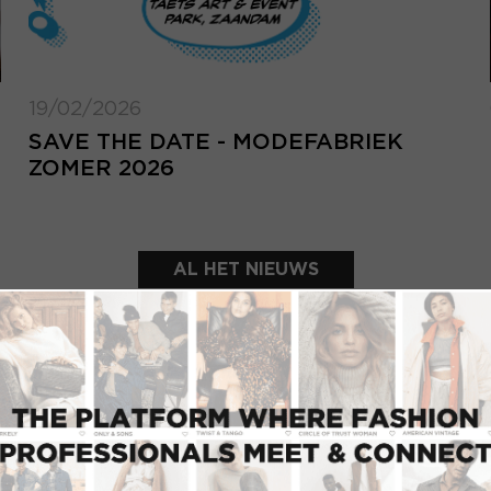
19/02/2026
SAVE THE DATE - MODEFABRIEK
ZOMER 2026
AL HET NIEUWS
UITGELICHTE SHOWROOMS
INLOGGEN
Inlo
E-mailadres
d