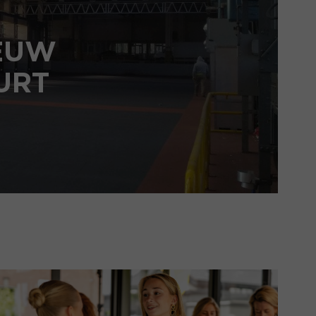
IEUW
URT