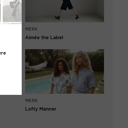
iladres
MERK
VERSTUUR
Aimée the Label
 naar inloggen
ere
MERK
Lofty Manner