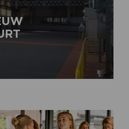
IEUW
URT