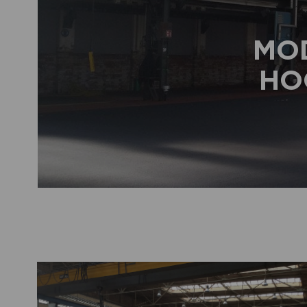
MO
HO