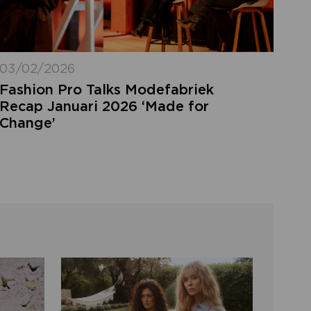
03/02/2026
Fashion Pro Talks Modefabriek
Recap Januari 2026 ‘Made for
Change’
LOGIN VERGETEN
ggegevens kwijt? Vul het e-mailadres in
at hoort bij jouw account en klik op
verstuur.