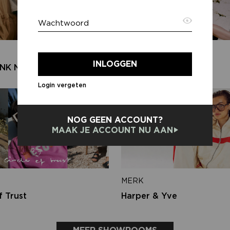
Wachtwoord
E-ma
MERK
INLOGGEN
NK N.Y
Second female
Login vergeten
Terug
NOG GEEN ACCOUNT?
MAAK JE ACCOUNT NU AAN
MERK
f Trust
Harper & Yve