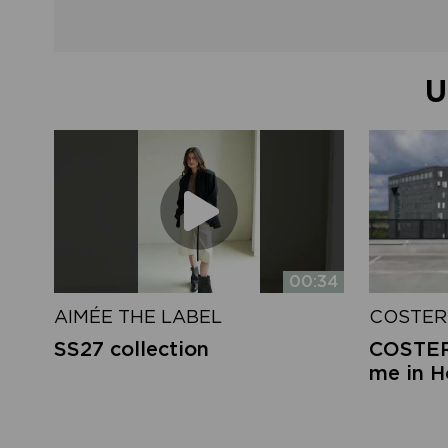
U
00:34
AIMÉE THE LABEL
COSTER
SS27 collection
COSTER 
me in 