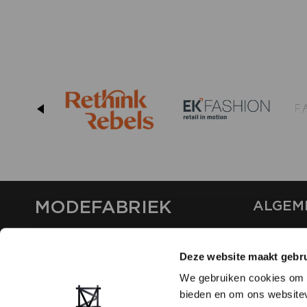
MODEFABRIEK
ALGEM
OVER ON
CONTAC
Deze website maakt gebru
FAQ
We gebruiken cookies om c
PARTNE
bieden en om ons websitev
ADVERT