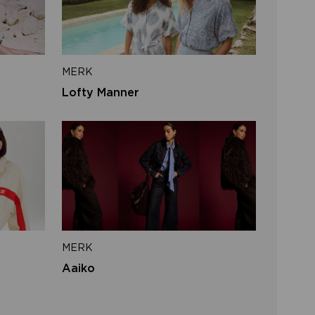
iladres
MERK
VERSTUUR
Lofty Manner
 naar inloggen
MERK
Aaiko