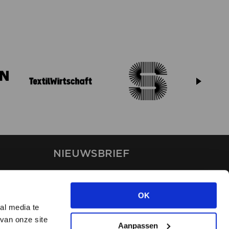
NIEUWSBRIEF
Blijf op de hoogte van ons
laatste nieuws via de
OK
nieuwsbrief
al media te
van onze site
Aanpassen
INSCHRIJVEN