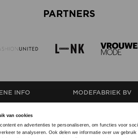
PARTNERS
ENE INFO
MODEFABRIEK BV
S
FIRMA C
T
ik van cookies
SHOWPROJECTS BV
ontent en advertenties te personaliseren, om functies voor soci
RS
erkeer te analyseren. Ook delen we informatie over uw gebruik 
SHIFT
EREN