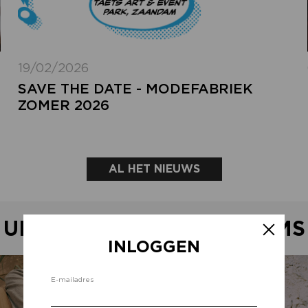
19/02/2026
SAVE THE DATE - MODEFABRIEK
ZOMER 2026
AL HET NIEUWS
UITGELICHTE SHOWROOMS
INLOGGEN
Inlo
E-mailadres
d