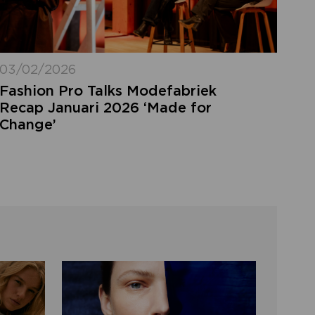
03/02/2026
Fashion Pro Talks Modefabriek
Recap Januari 2026 ‘Made for
Change’
LOGIN VERGETEN
ggegevens kwijt? Vul het e-mailadres in
at hoort bij jouw account en klik op
verstuur.