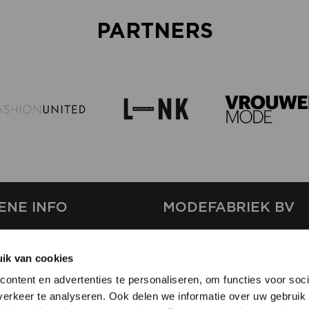
PARTNERS
ENE INFO
MODEFABRIEK BV
S
FIRMA C
T
ik van cookies
SHOWPROJECTS BV
ontent en advertenties te personaliseren, om functies voor soci
RS
erkeer te analyseren. Ook delen we informatie over uw gebruik 
SHIFT
EREN