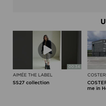
U
00:34
AIMÉE THE LABEL
COSTER
SS27 collection
COSTER 
me in 