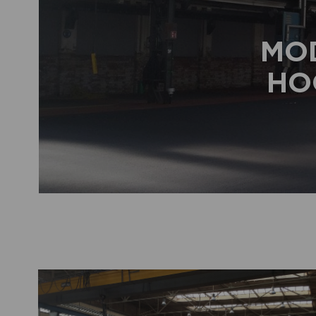
MO
HO