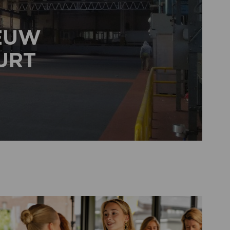
IEUW
URT