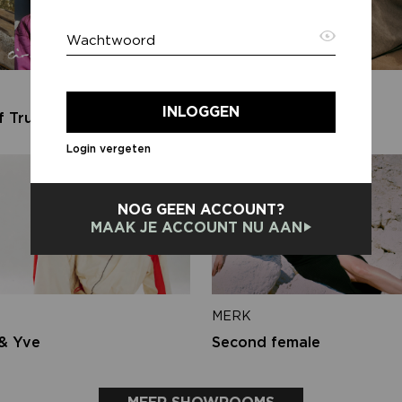
Wachtwoord
E-ma
MERK
INLOGGEN
f Trust
PENN&INK N.Y
Login vergeten
Terug
NOG GEEN ACCOUNT?
MAAK JE ACCOUNT NU AAN
MERK
& Yve
Second female