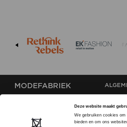
MODEFABRIEK
ALGEM
OVER ON
CONTAC
Deze website maakt gebru
FAQ
We gebruiken cookies om c
PARTNE
bieden en om ons websitev
ADVERT