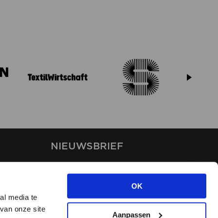
NIEUWSBRIEF
Blijf op de hoogte van ons
laatste nieuws via de
OK
nieuwsbrief
al media te
van onze site
Aanpassen
INSCHRIJVEN