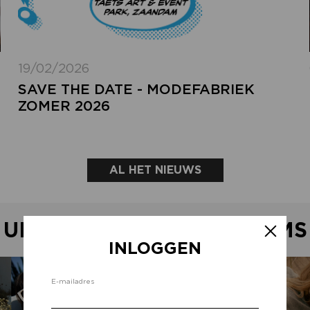
19/02/2026
SAVE THE DATE - MODEFABRIEK
ZOMER 2026
AL HET NIEUWS
UITGELICHTE SHOWROOMS
INLOGGEN
Inlo
E-mailadres
d