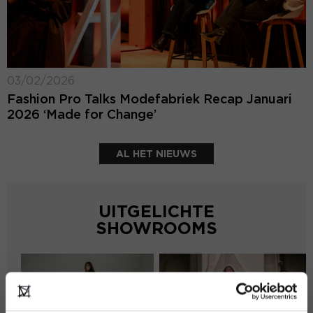
03/02/2026
Fashion Pro Talks Modefabriek Recap Januari
2026 ‘Made for Change’
AL HET NIEUWS
UITGELICHTE
SHOWROOMS