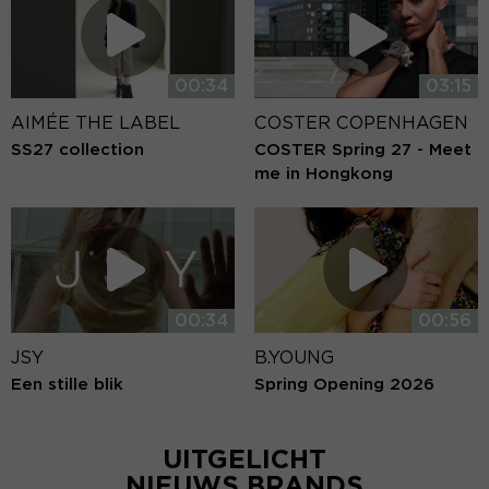
00:34
03:15
AIMÉE THE LABEL
COSTER COPENHAGEN
SS27 collection
COSTER Spring 27 - Meet
me in Hongkong
00:34
00:56
JSY
B.YOUNG
Een stille blik
Spring Opening 2026
UITGELICHT
NIEUWS BRANDS