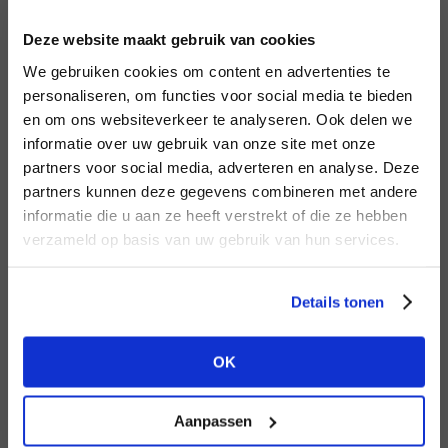
INLOGGEN
Deze website maakt gebruik van cookies
MERK
MERK
Aimée the Label
I
We gebruiken cookies om content en advertenties te
Mos Mosh
E-mailadres
da
personaliseren, om functies voor social media te bieden
en om ons websiteverkeer te analyseren. Ook delen we
informatie over uw gebruik van onze site met onze
E-
partners voor social media, adverteren en analyse. Deze
Wachtwoord
partners kunnen deze gegevens combineren met andere
HEB JE NOG GEEN
informatie die u aan ze heeft verstrekt of die ze hebben
ACCOUNT?
MERK
verzameld op basis van uw gebruik van hun services.
MERK
INLOGGEN
PENN&INK N.Y
Circle of Trust
Ter
Maak nu een
gratis
retailer account
Login vergeten
Details tonen
aan of bekijk de andere mogelijkheden.
NOG GEEN ACCOUNT?
OK
BEKIJK ALLE OPTIES
MAAK JE ACCOUNT NU AAN
Aanpassen
MERK
MERK
Knit-ted