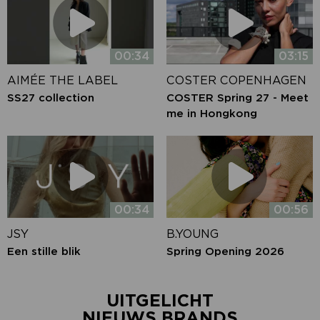
00:34
03:15
AIMÉE THE LABEL
COSTER COPENHAGEN
SS27 collection
COSTER Spring 27 - Meet
me in Hongkong
00:34
00:56
JSY
B.YOUNG
Een stille blik
Spring Opening 2026
UITGELICHT
NIEUWS BRANDS