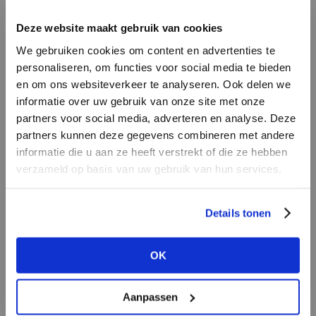
INLOGGEN
Deze website maakt gebruik van cookies
MERK
MERK
Knit-ted
I
We gebruiken cookies om content en advertenties te
Second female
E-mailadres
da
personaliseren, om functies voor social media te bieden
en om ons websiteverkeer te analyseren. Ook delen we
informatie over uw gebruik van onze site met onze
E-
partners voor social media, adverteren en analyse. Deze
Wachtwoord
partners kunnen deze gegevens combineren met andere
informatie die u aan ze heeft verstrekt of die ze hebben
MERK
verzameld op basis van uw gebruik van hun services.
MERK
INLOGGEN
Circle of Trust
Harper & Yve
Ter
Login vergeten
Details tonen
NOG GEEN ACCOUNT?
OK
MAAK JE ACCOUNT NU AAN
Aanpassen
MERK
MERK
Aaiko