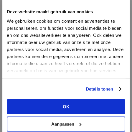
INLOGGEN
Deze website maakt gebruik van cookies
MERK
MERK
Lofty Manner
I
We gebruiken cookies om content en advertenties te
Knit-ted
E-mailadres
da
personaliseren, om functies voor social media te bieden
en om ons websiteverkeer te analyseren. Ook delen we
informatie over uw gebruik van onze site met onze
E-
partners voor social media, adverteren en analyse. Deze
Wachtwoord
partners kunnen deze gegevens combineren met andere
informatie die u aan ze heeft verstrekt of die ze hebben
MERK
verzameld op basis van uw gebruik van hun services.
MERK
INLOGGEN
Aaiko
PENN&INK N.Y
Ter
Login vergeten
Details tonen
NOG GEEN ACCOUNT?
OK
MAAK JE ACCOUNT NU AAN
Aanpassen
MERK
MERK
Second female