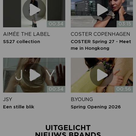
00:34
03:15
AIMÉE THE LABEL
COSTER COPENHAGEN
SS27 collection
COSTER Spring 27 - Meet
me in Hongkong
00:34
00:56
JSY
B.YOUNG
Een stille blik
Spring Opening 2026
UITGELICHT
NIEUWS BRANDS