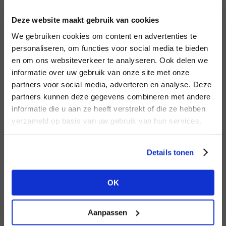
INLOGGEN
Deze website maakt gebruik van cookies
MERK
MERK
Mos Mosh
I
We gebruiken cookies om content en advertenties te
Aimée the Label
E-mailadres
da
personaliseren, om functies voor social media te bieden
en om ons websiteverkeer te analyseren. Ook delen we
informatie over uw gebruik van onze site met onze
E-
partners voor social media, adverteren en analyse. Deze
Wachtwoord
partners kunnen deze gegevens combineren met andere
HEB JE NOG GEEN
informatie die u aan ze heeft verstrekt of die ze hebben
ACCOUNT?
MERK
verzameld op basis van uw gebruik van hun services.
MERK
INLOGGEN
Knit-ted
Aaiko
Ter
Maak nu een
gratis
retailer account
Login vergeten
Details tonen
aan of bekijk de andere mogelijkheden.
NOG GEEN ACCOUNT?
OK
BEKIJK ALLE OPTIES
MAAK JE ACCOUNT NU AAN
Aanpassen
MERK
MERK
Harper & Yve