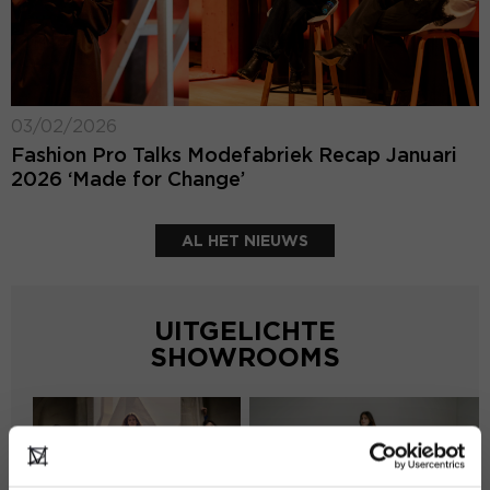
03/02/2026
Fashion Pro Talks Modefabriek Recap Januari
2026 ‘Made for Change’
AL HET NIEUWS
UITGELICHTE
SHOWROOMS