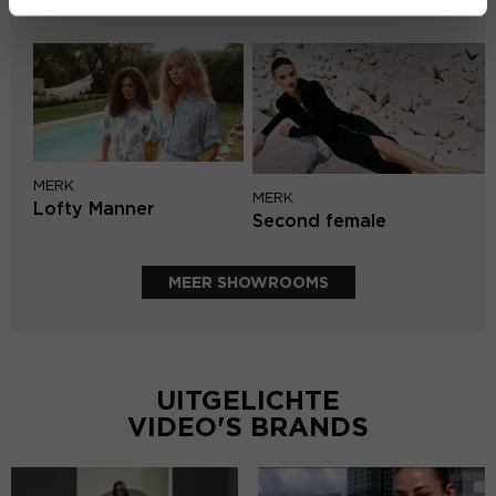
PENN&INK N.Y
MERK
MERK
Lofty Manner
Second female
MEER SHOWROOMS
UITGELICHTE
VIDEO'S BRANDS