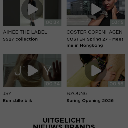
00:34
03:15
AIMÉE THE LABEL
COSTER COPENHAGEN
SS27 collection
COSTER Spring 27 - Meet
me in Hongkong
00:34
00:56
JSY
B.YOUNG
Een stille blik
Spring Opening 2026
UITGELICHT
NIEUWS BRANDS