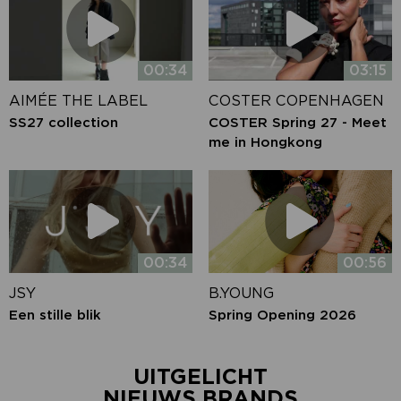
00:34
03:15
AIMÉE THE LABEL
COSTER COPENHAGEN
SS27 collection
COSTER Spring 27 - Meet
me in Hongkong
00:34
00:56
JSY
B.YOUNG
Een stille blik
Spring Opening 2026
UITGELICHT
NIEUWS BRANDS