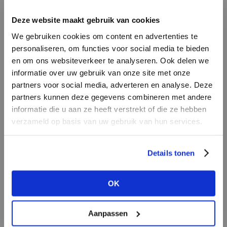
INLOGGEN
Deze website maakt gebruik van cookies
MERK
MERK
Knit-ted
I
We gebruiken cookies om content en advertenties te
PENN&INK N.Y
E-mailadres
da
personaliseren, om functies voor social media te bieden
en om ons websiteverkeer te analyseren. Ook delen we
informatie over uw gebruik van onze site met onze
E-
partners voor social media, adverteren en analyse. Deze
Wachtwoord
partners kunnen deze gegevens combineren met andere
informatie die u aan ze heeft verstrekt of die ze hebben
MERK
verzameld op basis van uw gebruik van hun services.
MERK
INLOGGEN
Mos Mosh
Circle of Trust
Ter
Login vergeten
Details tonen
NOG GEEN ACCOUNT?
OK
MAAK JE ACCOUNT NU AAN
Aanpassen
MERK
MERK
Lofty Manner