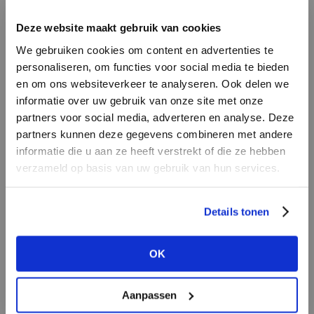
INLOGGEN
Deze website maakt gebruik van cookies
MERK
MERK
Knit-ted
I
We gebruiken cookies om content en advertenties te
Mos Mosh
E-mailadres
da
personaliseren, om functies voor social media te bieden
en om ons websiteverkeer te analyseren. Ook delen we
informatie over uw gebruik van onze site met onze
E-
partners voor social media, adverteren en analyse. Deze
Wachtwoord
partners kunnen deze gegevens combineren met andere
informatie die u aan ze heeft verstrekt of die ze hebben
MERK
verzameld op basis van uw gebruik van hun services.
MERK
INLOGGEN
Aimée the Label
Lofty Manner
Ter
Login vergeten
Details tonen
NOG GEEN ACCOUNT?
OK
MAAK JE ACCOUNT NU AAN
Aanpassen
MERK
MERK
Harper & Yve