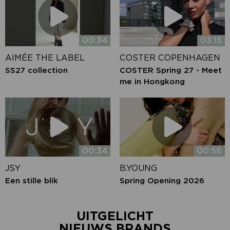
00:34
03:15
AIMÉE THE LABEL
COSTER COPENHAGEN
SS27 collection
COSTER Spring 27 - Meet
me in Hongkong
00:34
00:56
JSY
B.YOUNG
Een stille blik
Spring Opening 2026
UITGELICHT
NIEUWS BRANDS