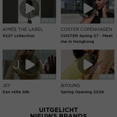
00:34
03:15
AIMÉE THE LABEL
COSTER COPENHAGEN
SS27 collection
COSTER Spring 27 - Meet
me in Hongkong
00:34
00:56
JSY
B.YOUNG
Een stille blik
Spring Opening 2026
UITGELICHT
NIEUWS BRANDS