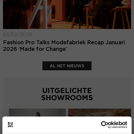
03/02/2026
Fashion Pro Talks Modefabriek Recap Januari
2026 ‘Made for Change’
AL HET NIEUWS
UITGELICHTE
SHOWROOMS