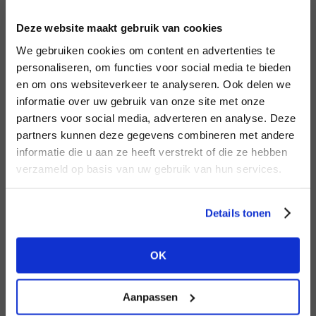
INLOGGEN
Deze website maakt gebruik van cookies
MERK
MERK
Aimée the Label
I
We gebruiken cookies om content en advertenties te
PENN&INK N.Y
E-mailadres
da
personaliseren, om functies voor social media te bieden
en om ons websiteverkeer te analyseren. Ook delen we
informatie over uw gebruik van onze site met onze
E-
partners voor social media, adverteren en analyse. Deze
Wachtwoord
partners kunnen deze gegevens combineren met andere
HEB JE NOG GEEN
informatie die u aan ze heeft verstrekt of die ze hebben
ACCOUNT?
MERK
verzameld op basis van uw gebruik van hun services.
MERK
INLOGGEN
Harper & Yve
Aaiko
Ter
Maak nu een
gratis
retailer account
Login vergeten
Details tonen
aan of bekijk de andere mogelijkheden.
NOG GEEN ACCOUNT?
OK
BEKIJK ALLE OPTIES
MAAK JE ACCOUNT NU AAN
Aanpassen
MERK
MERK
Lofty Manner