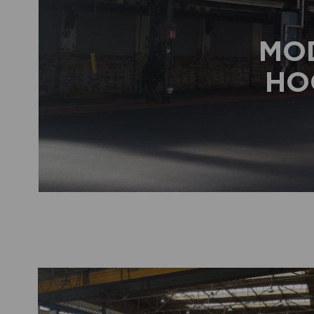
MO
HO