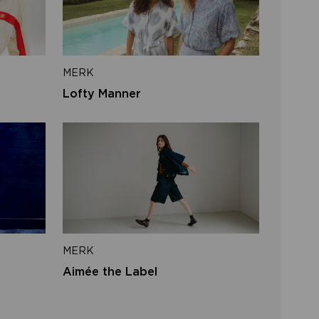
iladres
MERK
VERSTUUR
Lofty Manner
 naar inloggen
MERK
Aimée the Label