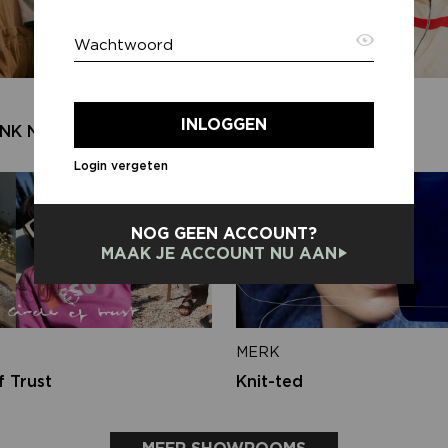
Wachtwoord
E-ma
MERK
INLOGGEN
NK N.Y
Harper & Yve
Login vergeten
Terug
NOG GEEN ACCOUNT?
MAAK JE ACCOUNT NU AAN
MERK
f Trust
Knit-ted