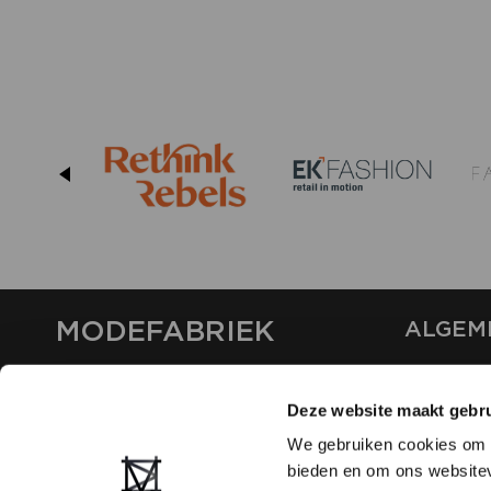
MODEFABRIEK
ALGEM
OVER ON
CONTAC
Deze website maakt gebru
FAQ
We gebruiken cookies om c
PARTNE
bieden en om ons websitev
ADVERT