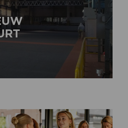
IEUW
URT