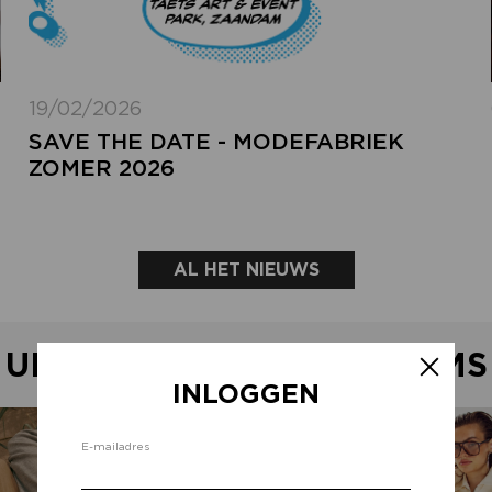
19/02/2026
SAVE THE DATE - MODEFABRIEK
ZOMER 2026
AL HET NIEUWS
UITGELICHTE SHOWROOMS
INLOGGEN
Inlo
E-mailadres
d