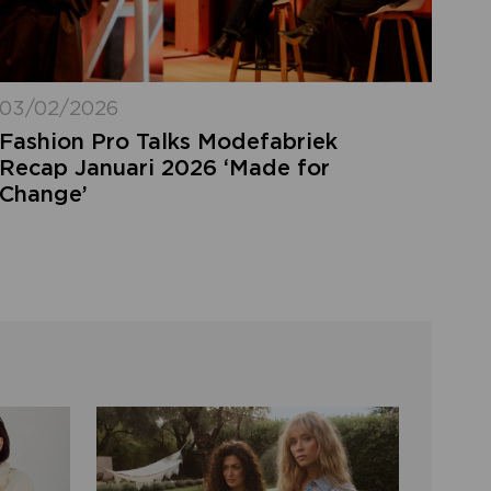
03/02/2026
Fashion Pro Talks Modefabriek
Recap Januari 2026 ‘Made for
Change’
LOGIN VERGETEN
ggegevens kwijt? Vul het e-mailadres in
at hoort bij jouw account en klik op
verstuur.