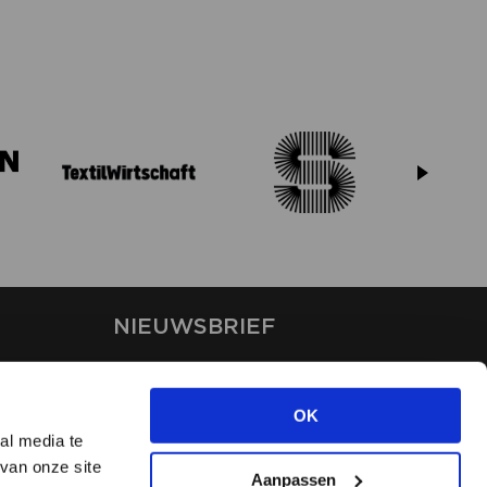
NIEUWSBRIEF
Blijf op de hoogte van ons
laatste nieuws via de
OK
nieuwsbrief
al media te
van onze site
Aanpassen
INSCHRIJVEN