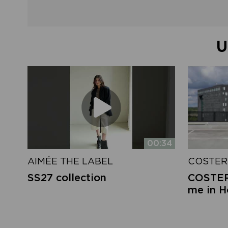
U
00:34
AIMÉE THE LABEL
COSTER
SS27 collection
COSTER 
me in 