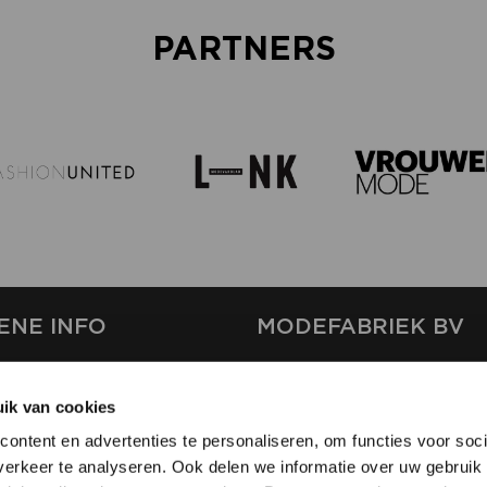
PARTNERS
ENE INFO
MODEFABRIEK BV
S
FIRMA C
T
ik van cookies
SHOWPROJECTS BV
ontent en advertenties te personaliseren, om functies voor soci
RS
erkeer te analyseren. Ook delen we informatie over uw gebruik 
SHIFT
EREN