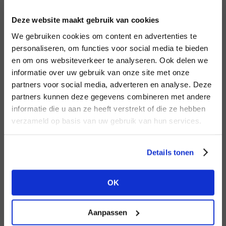
INLOGGEN
Deze website maakt gebruik van cookies
MERK
MERK
Aaiko
I
We gebruiken cookies om content en advertenties te
Circle of Trust
E-mailadres
da
personaliseren, om functies voor social media te bieden
en om ons websiteverkeer te analyseren. Ook delen we
informatie over uw gebruik van onze site met onze
E-
partners voor social media, adverteren en analyse. Deze
Wachtwoord
partners kunnen deze gegevens combineren met andere
HEB JE NOG GEEN
informatie die u aan ze heeft verstrekt of die ze hebben
ACCOUNT?
MERK
verzameld op basis van uw gebruik van hun services.
MERK
INLOGGEN
Lofty Manner
Aimée the Label
Ter
Maak nu een
gratis
retailer account
Login vergeten
Details tonen
aan of bekijk de andere mogelijkheden.
NOG GEEN ACCOUNT?
OK
BEKIJK ALLE OPTIES
MAAK JE ACCOUNT NU AAN
Aanpassen
MERK
MERK
Knit-ted