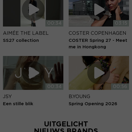
00:34
03:15
AIMÉE THE LABEL
COSTER COPENHAGEN
SS27 collection
COSTER Spring 27 - Meet
me in Hongkong
00:34
00:56
JSY
B.YOUNG
Een stille blik
Spring Opening 2026
UITGELICHT
NIEUWS BRANDS