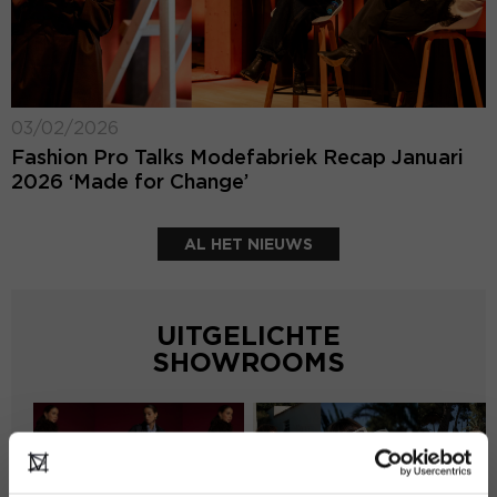
03/02/2026
Fashion Pro Talks Modefabriek Recap Januari
2026 ‘Made for Change’
AL HET NIEUWS
UITGELICHTE
SHOWROOMS