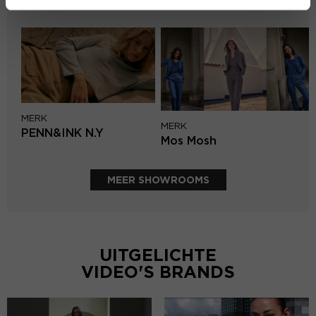
Second female
MERK
MERK
PENN&INK N.Y
Mos Mosh
MEER SHOWROOMS
UITGELICHTE
VIDEO'S BRANDS