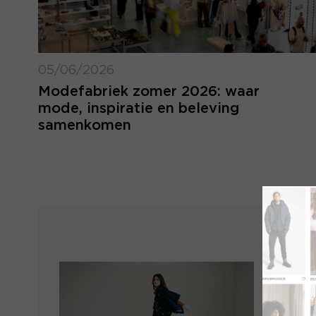
05/06/2026
Modefabriek zomer 2026: waar
mode, inspiratie en beleving
samenkomen