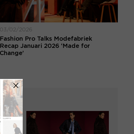
03/02/2026
Fashion Pro Talks Modefabriek
Recap Januari 2026 ‘Made for
Change’
LOGIN VERGETEN
ggegevens kwijt? Vul het e-mailadres in
at hoort bij jouw account en klik op
verstuur.