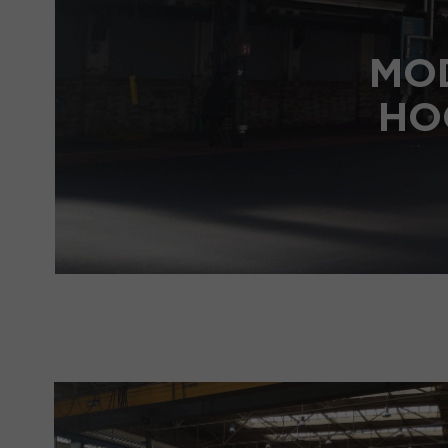
HET V
MO