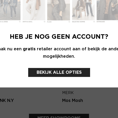
Wachtwoord
E-ma
MERK
INLOGGEN
f Trust
Second female
HEB JE NOG GEEN ACCOUNT?
Login vergeten
Terug
ak nu een
gratis
retailer account aan of bekijk de and
mogelijkheden.
NOG GEEN ACCOUNT?
MAAK JE ACCOUNT NU AAN
BEKIJK ALLE OPTIES
MERK
NK N.Y
Mos Mosh