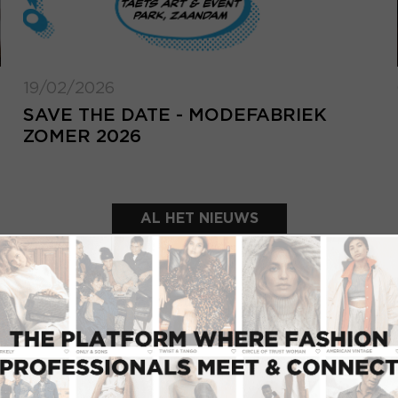
19/02/2026
SAVE THE DATE - MODEFABRIEK
ZOMER 2026
AL HET NIEUWS
UITGELICHTE SHOWROOMS
INLOGGEN
Inlo
E-mailadres
d