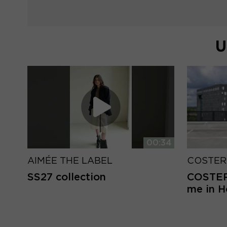
U
00:34
AIMÉE THE LABEL
COSTER
SS27 collection
COSTER 
me in 