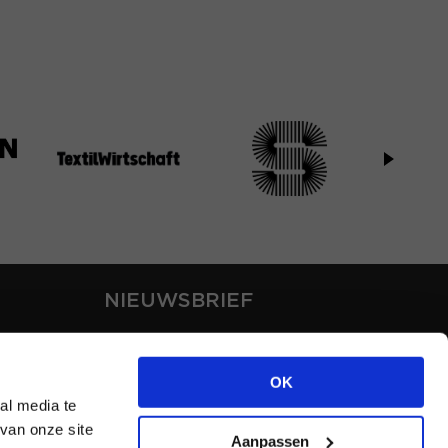
NIEUWSBRIEF
Blijf op de hoogte van ons
laatste nieuws via de
OK
nieuwsbrief
al media te
van onze site
Aanpassen
INSCHRIJVEN