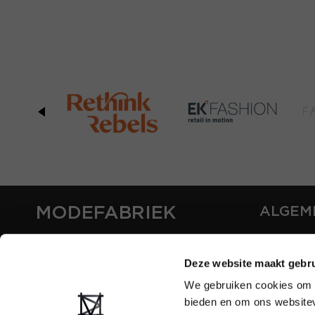
MODEFABRIEK
ALGEM
OVER ON
CONTAC
Deze website maakt gebru
FAQ
We gebruiken cookies om c
PARTNE
bieden en om ons websitev
ADVERT