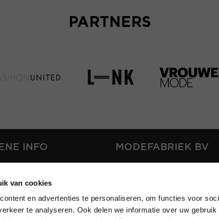
PARTNERS
ENE INFO
MODEFABRIEK BV
S
FIRMA C
T
ik van cookies
SHOWPROJECTS BV
ontent en advertenties te personaliseren, om functies voor soci
RS
erkeer te analyseren. Ook delen we informatie over uw gebruik 
SHIFT
EREN