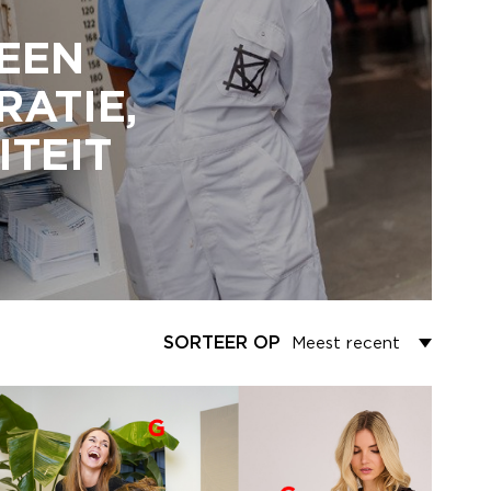
 EEN
RATIE,
ITEIT
SORTEER OP