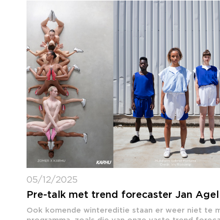
05/12/2025
Pre-talk met trend forecaster Jan Agel
Ook komende wintereditie staan er weer niet te m
programma, zoals die van onze vaste trend forecas