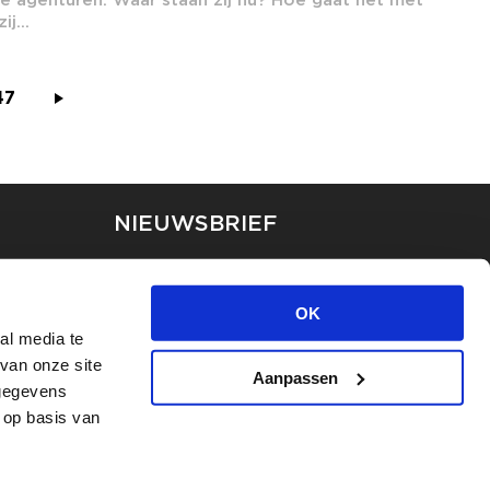
j...
47
NIEUWSBRIEF
Blijf op de hoogte van ons
laatste nieuws via de
OK
nieuwsbrief
al media te
van onze site
Aanpassen
INSCHRIJVEN
 gegevens
 op basis van