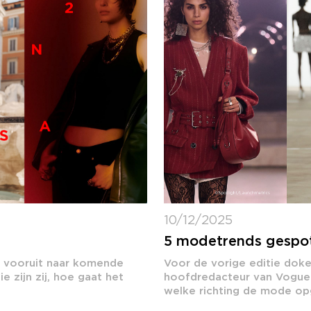
10/12/2025
5 modetrends gespo
t vooruit naar komende
Voor de vorige editie doke
 zijn zij, hoe gaat het
hoofdredacteur van Vogue.n
welke richting de mode opga