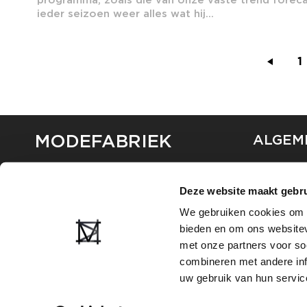
ieder seizoen weer alles wat hij...
1
MODEFABRIEK
ALGEM
OVER ON
CONTAC
Deze website maakt gebru
FAQ
We gebruiken cookies om c
PARTNE
bieden en om ons websitev
ADVERT
met onze partners voor so
combineren met andere inf
uw gebruik van hun servic