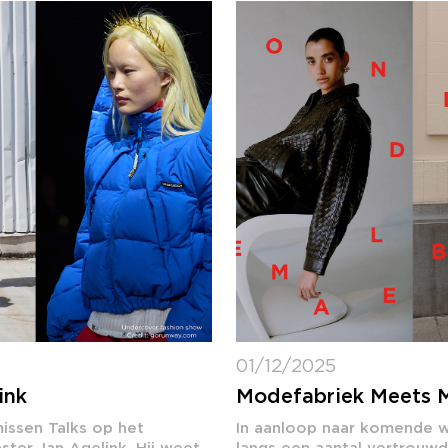
01/12/2025
ink
Modefabriek Meets M
issen Talks op het
In aanloop naar komende w
ter Jan Agelink. Hij weet
langs een aantal vertrouwd