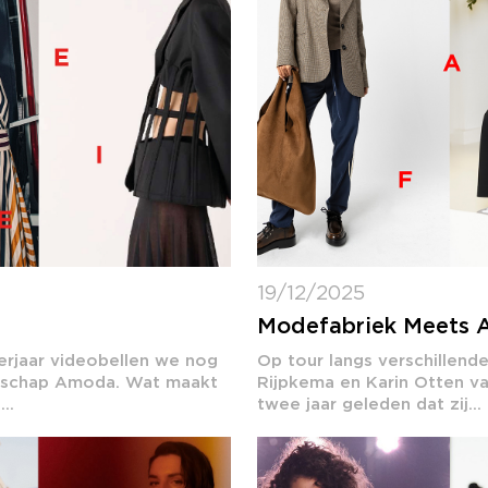
19/12/2025
Modefabriek Meets 
erjaar videobellen we nog
Op tour langs verschillen
ntschap Amoda. Wat maakt
Rijpkema en Karin Otten van
..
twee jaar geleden dat zij...