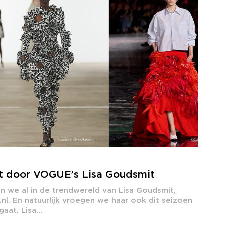
t door VOGUE’s Lisa Goudsmit
n we al in de trendwereld van Lisa Goudsmit,
l. En natuurlijk vroegen we haar ook dit seizoen
at. Lisa...