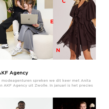
AKF Agency
de modeagenturen spreken we dit keer met Anita
 AKF Agency uit Zwolle. In januari is het precies