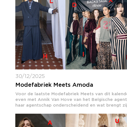
30/12/2025
Modefabriek Meets Amoda
Voor de laatste Modefabriek Meets van dit kalend
even met Annik Van Hove van het Belgische age
haar agentschap onderscheidend en wat brengt zij.