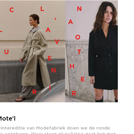
ote'l
intereditie van Modefabriek doen we de ronde
e agenturen. Waar staan zij nu? Hoe gaat het met