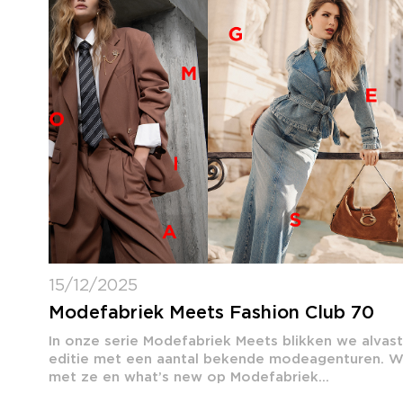
15/12/2025
Modefabriek Meets Fashion Club 70
In onze serie Modefabriek Meets blikken we alvas
editie met een aantal bekende modeagenturen. Wie
met ze en what’s new op Modefabriek...