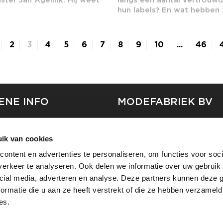
hun labels? En wat hebben zi
2
3
4
5
6
7
8
9
10
...
46
ENE INFO
MODEFABRIEK BV
S
FIRMA C
T
ik van cookies
SHOWPROJECTS BV
ontent en advertenties te personaliseren, om functies voor soci
RS
erkeer te analyseren. Ook delen we informatie over uw gebruik 
SHIFT
EREN
cial media, adverteren en analyse. Deze partners kunnen deze
ormatie die u aan ze heeft verstrekt of die ze hebben verzameld
es.