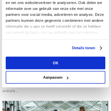
en om ons websiteverkeer te analyseren. Ook delen we
informatie over uw gebruik van onze site met onze
partners voor social media, adverteren en analyse. Deze
partners kunnen deze gegevens combineren met andere
informatie die u aan ze heeft verstrekt of die ze hebben
verzameld op basis van uw gebruik van hun services.
Details tonen
27/08/2020
OK
Experience sells: Hoe meer, hoe beter
Winkeliers, brands en ook shopping malls gokken
minder vaak op één paard tegelijk en voegen steeds
Aanpassen
vaker grote hoeveelheden beleving toe aan de
traditionele winkelervaring. Laat je inspireren door
enkele...