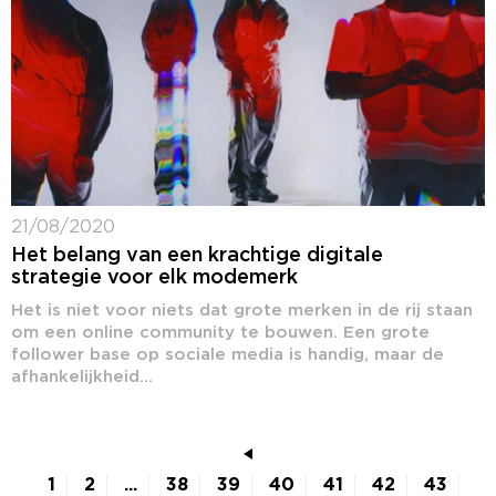
21/08/2020
Het belang van een krachtige digitale
strategie voor elk modemerk
Het is niet voor niets dat grote merken in de rij staan
om een online community te bouwen. Een grote
follower base op sociale media is handig, maar de
afhankelijkheid...
1
2
...
38
39
40
41
42
43