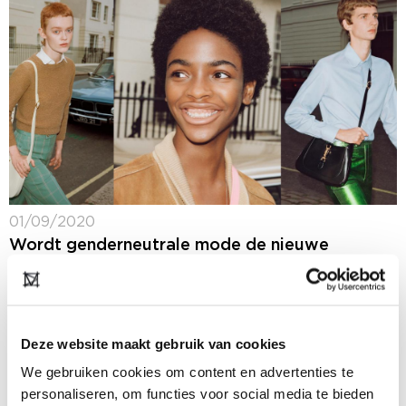
01/09/2020
Wordt genderneutrale mode de nieuwe
norm?
Een aantal jaar geleden gooide modeketen Zara hoge
ogen met een genderneutrale collectie. Inmiddels
heeft de modewereld stappen gemaakt en zien
Deze website maakt gebruik van cookies
steeds meer merken het belang van deze vorm van...
We gebruiken cookies om content en advertenties te
personaliseren, om functies voor social media te bieden