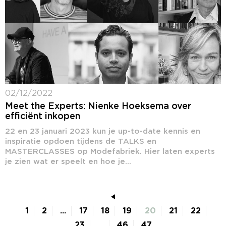
02/12/2022
Meet the Experts: Nienke Hoeksema over
efficiënt inkopen
22 en 23 januari 2023 kun je up-to-date kennis en
inspiratie opdoen tijdens de TALKS en
MASTERCLASSES op Modefabriek. Hier laten experts
je zien wat er speelt en hoe je...
1
2
...
17
18
19
20
21
22
23
...
46
47