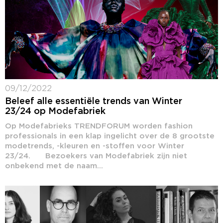
09/12/2022
Beleef alle essentiële trends van Winter
23/24 op Modefabriek
Op Modefabrieks TRENDFORUM worden fashion
professionals in een klap ingelicht over de 8 grootste
modetrends, -kleuren en -stoffen voor Winter
23/24. Bezoekers van Modefabriek zijn niet
onbekend met de naam...