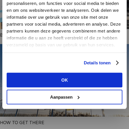
personaliseren, om functies voor social media te bieden
en om ons websiteverkeer te analyseren. Ook delen we
informatie over uw gebruik van onze site met onze
partners voor social media, adverteren en analyse. Deze
partners kunnen deze gegevens combineren met andere
BRAND LIST + FLOORPLAN
DON’T HAVE AN ACCOUNT
informatie die u aan ze heeft verstrekt of die ze hebben
YET?
verzameld op basis van uw gebruik van hun services.
Create a
free
retailer account now or
Details tonen
view the other options.
OK
VIEW ALL OPTIONS
Aanpassen
HOW TO GET THERE