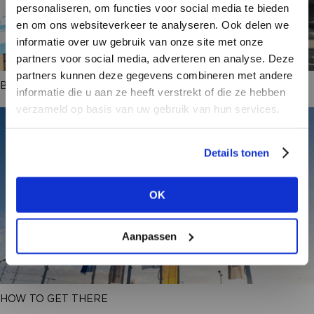
personaliseren, om functies voor social media te bieden
en om ons websiteverkeer te analyseren. Ook delen we
informatie over uw gebruik van onze site met onze
partners voor social media, adverteren en analyse. Deze
partners kunnen deze gegevens combineren met andere
BRAND LIST + PLATTEGROND
HEB JE NOG GEEN
informatie die u aan ze heeft verstrekt of die ze hebben
ACCOUNT?
verzameld op basis van uw gebruik van hun services.
Maak nu een
gratis
retailer account
Details tonen
aan of bekijk de andere mogelijkheden.
OK
BEKIJK ALLE OPTIES
Aanpassen
HOW TO GET THERE