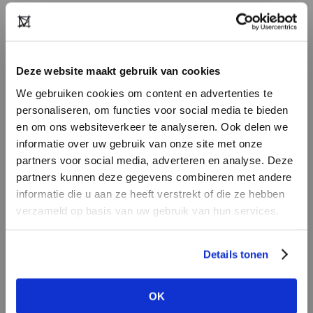
Deze website maakt gebruik van cookies
We gebruiken cookies om content en advertenties te
personaliseren, om functies voor social media te bieden
en om ons websiteverkeer te analyseren. Ook delen we
informatie over uw gebruik van onze site met onze
partners voor social media, adverteren en analyse. Deze
partners kunnen deze gegevens combineren met andere
HEB JE NOG GEEN
informatie die u aan ze heeft verstrekt of die ze hebben
ACCOUNT?
verzameld op basis van uw gebruik van hun services.
Maak nu een
gratis
retailer account
Details tonen
aan of bekijk de andere mogelijkheden.
OK
BEKIJK ALLE OPTIES