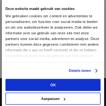
Deze website maakt gebruik van cookies
We gebruiken cookies om content en advertenties te
SAMENWERKEN
personaliseren, om functies voor social media te bieden
en om ons websiteverkeer te analyseren. Ook delen we
informatie over uw gebruik van onze site met onze
Interesse in een samenwerking? We zijn
partners voor social media, adverteren en analyse. Deze
benieuwd naar jouw ideeën! Dus neem vooral
partners kunnen deze gegevens combineren met andere
contact met ons op.
HEB JE NOG GEEN
informatie die u aan ze heeft verstrekt of die ze hebben
ACCOUNT?
verzameld op basis van uw gebruik van hun services.
T.
020 442 1960
Maak nu een
gratis
retailer account
E.
askmeanything@modefabriek.nl
Details tonen
aan of bekijk de andere mogelijkheden.
OK
BEKIJK ALLE OPTIES
ALGEMENE INFO
MODEFABRIEK BV
Aanpassen
OVER ONS
FIRMA C