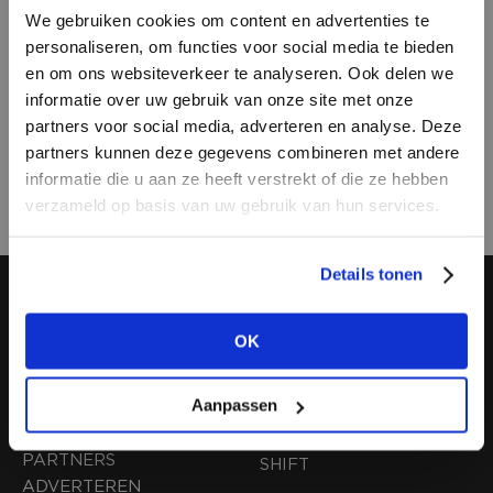
We gebruiken cookies om content en advertenties te
2141 SB Vijfhuizen
personaliseren, om functies voor social media te bieden
en om ons websiteverkeer te analyseren. Ook delen we
EXPO Greater Amsterdam is uitstekend
informatie over uw gebruik van onze site met onze
bereikbaar met zowel auto als openbaar
partners voor social media, adverteren en analyse. Deze
vervoer. Het ligt nabij de A4, A5, A9 en Schiphol
partners kunnen deze gegevens combineren met andere
HEB JE NOG GEEN
Airport, en de bus stopt voor de deur! Klik
hier
informatie die u aan ze heeft verstrekt of die ze hebben
ACCOUNT?
verzameld op basis van uw gebruik van hun services.
voor reisinformatie.
Maak nu een
gratis
retailer account
Details tonen
aan of bekijk de andere mogelijkheden.
OK
ALGEMENE INFO
MODEFABRIEK BV
BEKIJK ALLE OPTIES
OVER ONS
FIRMA C
Aanpassen
CONTACT
SHOWPROJECTS BV
FAQ
PARTNERS
SHIFT
ADVERTEREN