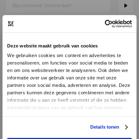
VACATURES
Deze website maakt gebruik van cookies
AGENTUUR VOOR
CRISTINAEFFE MILANO VOOR
We gebruiken cookies om content en advertenties te
NEDERLAND GEZOCHT
personaliseren, om functies voor social media te bieden
NO SECRETS MILANO
en om ons websiteverkeer te analyseren. Ook delen we
informatie over uw gebruik van onze site met onze
TYPE
Fulltime
partners voor social media, adverteren en analyse. Deze
LOCATIE
Nederland
SINDS
05/06/2026
partners kunnen deze gegevens combineren met andere
HEB JE NOG GEEN
informatie die u aan ze heeft verstrekt of die ze hebben
We zoeken een ervaren en gemotiveerde agent voor
ACCOUNT?
verzameld op basis van uw gebruik van hun services.
het Italiaanse damesmerk CRISITNAEFFE MILANO.
Voor lookbook, prijzen en voorwaarden voor een
Maak nu een
gratis
retailer account
samenwerking kunt u een mail met interesse sturen
MEER INFORMATIE
Details tonen
aan of bekijk de andere mogelijkheden.
naar henk@funkyfashion.agency.