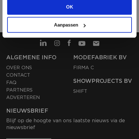
WERKGEVER? PLAATS HIER JOUW
OK
BEKIJK ALLE OPTIES
VACATURE
Aanpassen
ALGEMENE INFO
MODEFABRIEK BV
OVER ONS
FIRMA C
CONTACT
SHOWPROJECTS BV
FAQ
PARTNERS
SHIFT
ADVERTEREN
NIEUWSBRIEF
Blijf op de hoogte van ons laatste nieuws via de
nieuwsbrief