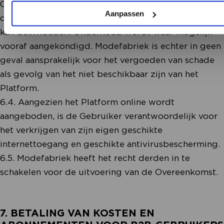
Onderhoud kan op elk moment plaatsvinden, ook als
Aanpassen
dit de beschikbaarheid van het Platform negatief
kan beïnvloeden. Onderhoud wordt waar mogelijk
vooraf aangekondigd. Modefabriek is echter in geen
geval aansprakelijk voor het vergoeden van schade
als gevolg van het niet beschikbaar zijn van het
Platform.
6.4. Aangezien het Platform online wordt
aangeboden, is de Gebruiker verantwoordelijk voor
het verkrijgen van zijn eigen geschikte
internettoegang en geschikte antivirusbescherming.
6.5. Modefabriek heeft het recht derden in te
schakelen voor de uitvoering van de Overeenkomst.
7. BETALING VAN KOSTEN EN