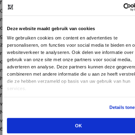
functionaliteit en andere kenmerken bevat die aan
Gebruiker ter beschikking zijn gesteld op het
moment van levering inclusief alle zichtbare en
onzichtbare fouten en gebreken. Modefabriek
Deze website maakt gebruik van cookies
garandeert niet dat het Platform te allen tijde vrij zal
We gebruiken cookies om content en advertenties te
zijn van storingen of defecten. Modefabriek zal
personaliseren, om functies voor social media te bieden en 
websiteverkeer te analyseren. Ook delen we informatie over
redelijke inspanningen leveren om de
gebruik van onze site met onze partners voor social media,
ononderbroken beschikbaarheid van haar systemen,
adverteren en analyse. Deze partners kunnen deze gegeven
netwerken en het Platform te realiseren, maar biedt
combineren met andere informatie die u aan ze heeft verstrek
hiervoor geen garanties.
die ze hebben verzameld op basis van uw gebruik van hun
6.2. Modefabriek heeft het recht om (de
HEB JE NOG GEEN ACCOUNT?
services.
functionaliteit van ) het Platform te allen tijde te
Maak nu een
gratis
retailer account aan of
wijzigen. Feedback en suggesties zijn welkom, maar
Details ton
bekijk de andere mogelijkheden.
Modefabriek maakt de uiteindelijke beslissing over
welke wijzigingen zij al dan niet doorvoert.
OK
BEKIJK ALLE OPTIES
6.3. Modefabriek onderhoudt het Platform actief.