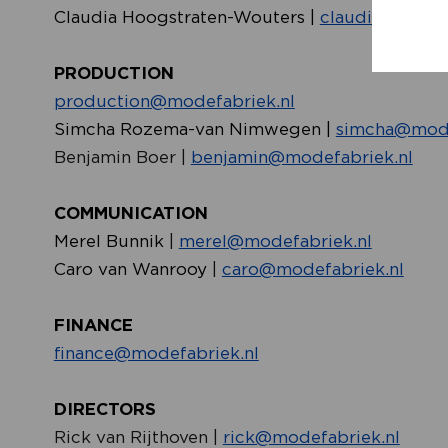
Claudia Hoogstraten-Wouters |
claudia@modef
PRODUCTION
production@modefabriek.nl
Simcha Rozema-van Nimwegen |
simcha@mode
Benjamin Boer |
benjamin@modefabriek.nl
COMMUNICATION
Merel Bunnik
|
merel@modefabriek.nl
Caro van Wanrooy
|
caro@modefabriek.nl
FINANCE
finance@modefabriek.nl
DIRECTORS
Rick van Rijthoven |
rick@modefabriek.nl