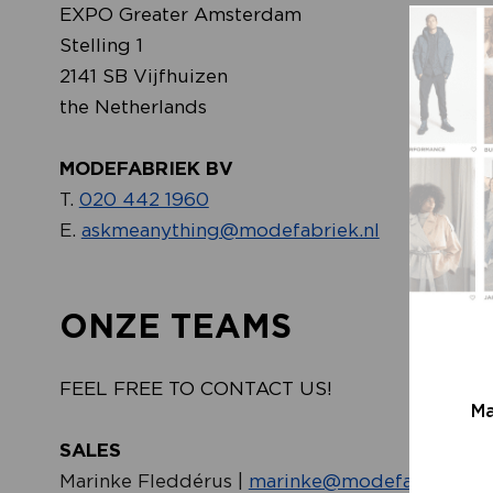
EXPO Greater Amsterdam
Stelling 1
2141 SB Vijfhuizen
the Netherlands
MODEFABRIEK BV
T.
020 442 1960
E.
askmeanything@modefabriek.nl
ONZE TEAMS
FEEL FREE TO CONTACT US!
Ma
SALES
Marinke Fleddérus |
marinke@modefabriek.nl