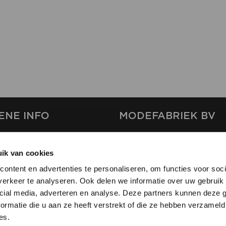
ENE INFO
MODEFABRIEK BV
S
FIRMA C
T
ik van cookies
SHOWPROJECTS BV
ontent en advertenties te personaliseren, om functies voor soci
RS
erkeer te analyseren. Ook delen we informatie over uw gebruik 
SHIFT
EREN
cial media, adverteren en analyse. Deze partners kunnen deze
ormatie die u aan ze heeft verstrekt of die ze hebben verzameld
es.