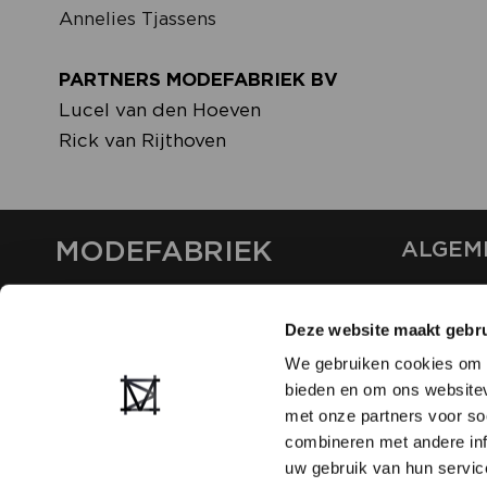
Annelies Tjassens
PARTNERS MODEFABRIEK BV
Lucel van den Hoeven
Rick van Rijthoven
MODEFABRIEK
ALGEM
OVER ON
CONTAC
Deze website maakt gebru
FAQ
We gebruiken cookies om c
PARTNE
bieden en om ons websitev
ADVERT
met onze partners voor so
combineren met andere inf
uw gebruik van hun servic