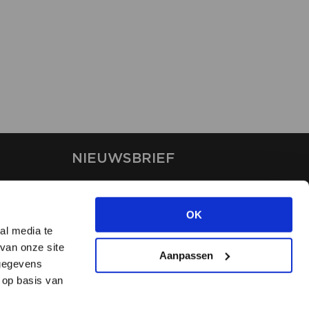
NIEUWSBRIEF
Blijf op de hoogte van ons
laatste nieuws via de
OK
nieuwsbrief
al media te
van onze site
Aanpassen
INSCHRIJVEN
 gegevens
 op basis van