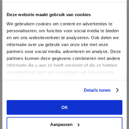
LOGIN
F
Deze website maakt gebruik van cookies
BRAND
BRAND
We gebruiken cookies om content en advertenties te
PENN&INK N.Y
Harper & Yve
Email address
personaliseren, om functies voor social media te bieden
en om ons websiteverkeer te analyseren. Ook delen we
informatie over uw gebruik van onze site met onze
Em
partners voor social media, adverteren en analyse. Deze
Password
partners kunnen deze gegevens combineren met andere
informatie die u aan ze heeft verstrekt of die ze hebben
verzameld op basis van uw gebruik van hun services.
BRAND
LOGIN
BRAND
Aimée the Label
Bac
Lofty Manner
Forgot my login details
Details tonen
NO ACCOUNT YET?
OK
CREATE AN ACCOUNT NOW
Aanpassen
BRAND