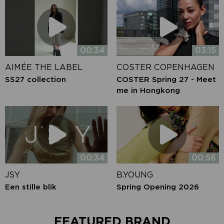
00:34
03:15
AIMÉE THE LABEL
COSTER COPENHAGEN
SS27 collection
COSTER Spring 27 - Meet
me in Hongkong
00:34
00:56
JSY
B.YOUNG
Een stille blik
Spring Opening 2026
FEATURED BRAND