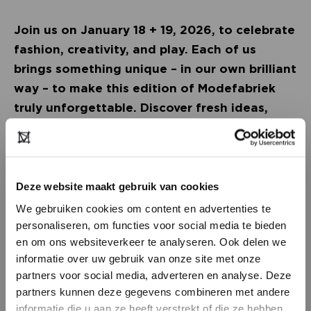
Join us on January 18 + 19, 2026, to celebrate
fashion, creativity, and play. Each of us
brings something unique – in our own brilliant
way – to make this edition of Modefabriek
truly unforgettable. Discover fresh ideas,
spark collaborations, and embrace a shared
joyful vision.
SAVE THE DATE!
Deze website maakt gebruik van cookies
We gebruiken cookies om content en advertenties te
18 + 19 January 2026
personaliseren, om functies voor social media te bieden
en om ons websiteverkeer te analyseren. Ook delen we
Expo Greater Amsterdam
informatie over uw gebruik van onze site met onze
Stelling 1, 2141 SB Vijfhuizen
partners voor social media, adverteren en analyse. Deze
partners kunnen deze gegevens combineren met andere
Get inspired by the latest womenswear
DON’T HAVE AN ACCOUNT
informatie die u aan ze heeft verstrekt of die ze hebben