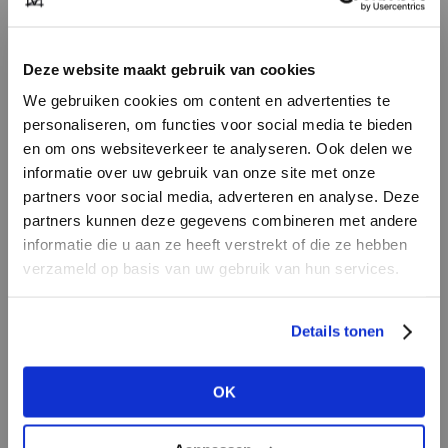
wear for any occasion. Combine with a blazer
for a formal look and with an oversized top for a
lovely casual look.
Deze website maakt gebruik van cookies
We gebruiken cookies om content en advertenties te
personaliseren, om functies voor social media te bieden
en om ons websiteverkeer te analyseren. Ook delen we
informatie over uw gebruik van onze site met onze
partners voor social media, adverteren en analyse. Deze
partners kunnen deze gegevens combineren met andere
DON’T HAVE AN ACCOUNT
informatie die u aan ze heeft verstrekt of die ze hebben
YET?
verzameld op basis van uw gebruik van hun services.
Liviana Conti
|
My essential wardrobe
|
Create a
free
retailer account now or
Details tonen
Modström
view the other options.
OK
VIEW ALL OPTIONS