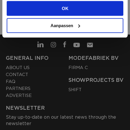
OK
Share article
VIEW ALL OPTIONS
Aanpassen
GENERAL INFO
MODEFABRIEK BV
ABOUT US
FIRMA C
CONTACT
SHOWPROJECTS BV
FAQ
PARTNERS
SHIFT
ADVERTISE
NEWSLETTER
Stay up-to-date on our latest news through the
newsletter