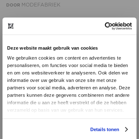
MODEFABRIEK
DOOR
On 9+10 July 2023 the biggest fashion trade
event of the Benelux will take place at RAI
Amsterdam. We can’t wait to see and meet
Deze website maakt gebruik van cookies
everyone in the fashion industry, and for
We gebruiken cookies om content en advertenties te
everyone to touch and experience new
personaliseren, om functies voor social media te bieden
collections and to be inspired again!
en om ons websiteverkeer te analyseren. Ook delen we
informatie over uw gebruik van onze site met onze
partners voor social media, adverteren en analyse. Deze
So, mark your calendar now, and keep an eye on
partners kunnen deze gegevens combineren met andere
our newsletters, website and socials and be the
DON’T HAVE AN ACCOUNT
informatie die u aan ze heeft verstrekt of die ze hebben
first to know about: exhibitors, programming
YET?
verzameld op basis van uw gebruik van hun services.
and tickets sales that will go live in 2 months!
Create a
free
retailer account now or
Details tonen
view the other options.
CATEGORY