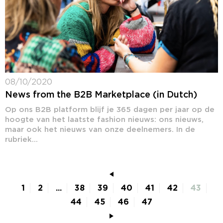
08/10/2020
News from the B2B Marketplace (in Dutch)
Op ons B2B platform blijf je 365 dagen per jaar op de
hoogte van het laatste fashion nieuws: ons nieuws,
maar ook het nieuws van onze deelnemers. In de
rubriek...
1
2
...
38
39
40
41
42
43
44
45
46
47