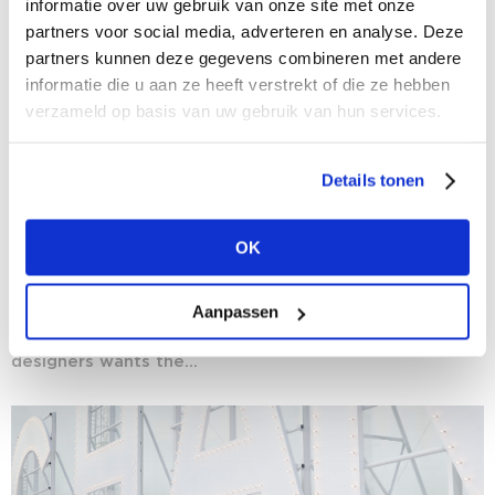
informatie over uw gebruik van onze site met onze
partners voor social media, adverteren en analyse. Deze
partners kunnen deze gegevens combineren met andere
informatie die u aan ze heeft verstrekt of die ze hebben
verzameld op basis van uw gebruik van hun services.
Details tonen
14/10/2020
Coronavirus and the fashion industry: the
OK
future of the fashion calendar
The coronavirus crisis has had a huge impact on the
Aanpassen
fashion industry, and fashion houses are being forced
to reconsider the traditional system. A large group of
designers wants the...