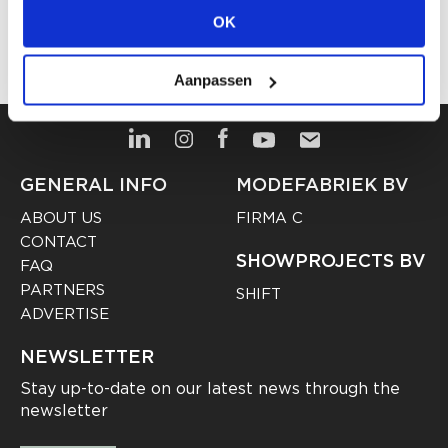
EMPLOYER? POST YOUR VACANCY
OK
HERE
Aanpassen
GENERAL INFO
MODEFABRIEK BV
ABOUT US
FIRMA C
CONTACT
SHOWPROJECTS BV
FAQ
PARTNERS
SHIFT
ADVERTISE
NEWSLETTER
Stay up-to-date on our latest news through the
newsletter