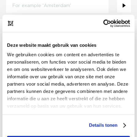
VACANCIES
Deze website maakt gebruik van cookies
AGENTUUR VOOR
CRISTINAEFFE MILANO VOOR
We gebruiken cookies om content en advertenties te
NEDERLAND GEZOCHT
personaliseren, om functies voor social media te bieden
NO SECRETS MILANO
en om ons websiteverkeer te analyseren. Ook delen we
informatie over uw gebruik van onze site met onze
TYPE
Fulltime
partners voor social media, adverteren en analyse. Deze
LOCATION
Nederland
SINCE
05/06/2026
partners kunnen deze gegevens combineren met andere
informatie die u aan ze heeft verstrekt of die ze hebben
We zoeken een ervaren en gemotiveerde agent voor
verzameld op basis van uw gebruik van hun services.
het Italiaanse damesmerk CRISITNAEFFE MILANO.
Voor lookbook, prijzen en voorwaarden voor een
samenwerking kunt u een mail met interesse sturen
MORE INFO
Details tonen
naar henk@funkyfashion.agency.