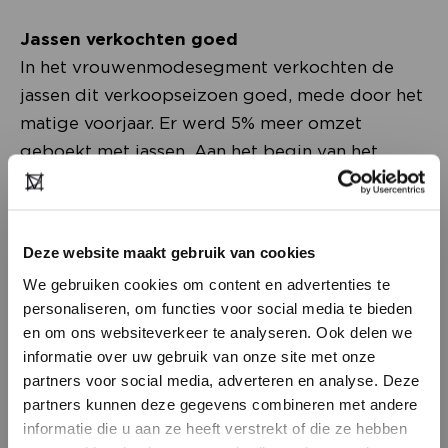
Jassen verkochten goed
In het vrouwenmodesegment verkochten de
jassen dit verkoopseizoen goed, mede door het
matige voorjaar. Er werd 5% meer omzet
geboekt met jassen. Aan het begin van het
seizoen werd voor een waarde van 6% meer
jassen uitgeleverd. Ter vergelijking: in
mannenmode loopt de omzet van jassen juist
Deze website maakt gebruik van cookies
7% achter op vorig jaar. Ook in andere
We gebruiken cookies om content en advertenties te
productgroepen vallen verschillen op. De
personaliseren, om functies voor social media te bieden
broeken verkopen bij beide doelgroepen goed:
en om ons websiteverkeer te analyseren. Ook delen we
bij vrouwen realiseren broeken een gemiddelde
informatie over uw gebruik van onze site met onze
plus van 10%, bij de mannen ligt dit op 15%. De
partners voor social media, adverteren en analyse. Deze
gestegen broekenverkoop gaat bij de mannen
partners kunnen deze gegevens combineren met andere
HEB JE NOG GEEN
informatie die u aan ze heeft verstrekt of die ze hebben
enigszins ten koste van jeans, deze omzet loopt