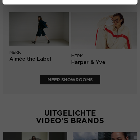
Knit-ted
MERK
MERK
Aimée the Label
Harper & Yve
MEER SHOWROOMS
UITGELICHTE
VIDEO'S BRANDS