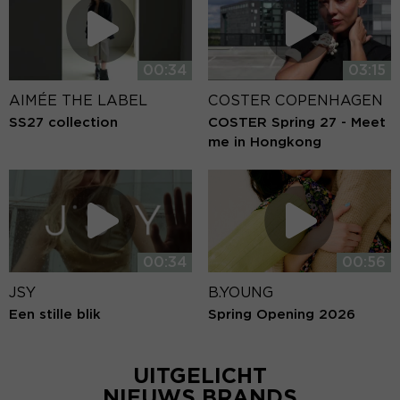
00:34
03:15
AIMÉE THE LABEL
COSTER COPENHAGEN
SS27 collection
COSTER Spring 27 - Meet
me in Hongkong
00:34
00:56
JSY
B.YOUNG
Een stille blik
Spring Opening 2026
UITGELICHT
NIEUWS BRANDS