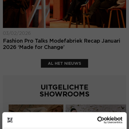
03/02/2026
Fashion Pro Talks Modefabriek Recap Januari
2026 ‘Made for Change’
AL HET NIEUWS
UITGELICHTE
SHOWROOMS