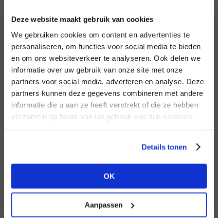
INLOGGEN
Deze website maakt gebruik van cookies
MERK
MERK
PENN&INK N.Y
I
We gebruiken cookies om content en advertenties te
Second female
E-mailadres
da
personaliseren, om functies voor social media te bieden
en om ons websiteverkeer te analyseren. Ook delen we
informatie over uw gebruik van onze site met onze
E-
partners voor social media, adverteren en analyse. Deze
Wachtwoord
partners kunnen deze gegevens combineren met andere
HEB JE NOG GEEN
informatie die u aan ze heeft verstrekt of die ze hebben
ACCOUNT?
MERK
verzameld op basis van uw gebruik van hun services.
MERK
INLOGGEN
Lofty Manner
Aaiko
Ter
Maak nu een
gratis
retailer account
Login vergeten
Details tonen
aan of bekijk de andere mogelijkheden.
NOG GEEN ACCOUNT?
OK
BEKIJK ALLE OPTIES
MAAK JE ACCOUNT NU AAN
Aanpassen
MERK
MERK
Mos Mosh