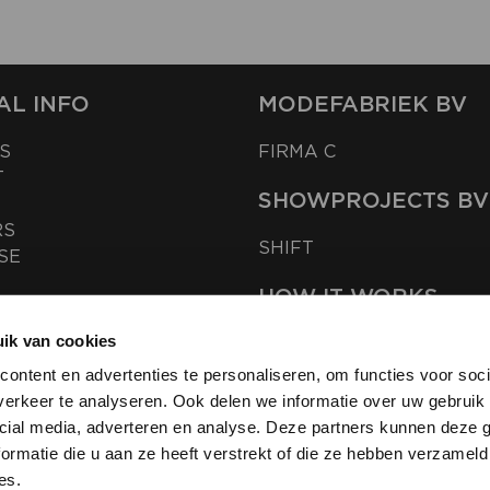
AL INFO
MODEFABRIEK BV
S
FIRMA C
T
SHOWPROJECTS BV
RS
SHIFT
SE
HOW IT WORKS
ik van cookies
BRANDS
FASHION SOLUTIONS
ontent en advertenties te personaliseren, om functies voor soci
AGENTS
erkeer te analyseren. Ook delen we informatie over uw gebruik 
RETAILERS
cial media, adverteren en analyse. Deze partners kunnen deze
ormatie die u aan ze heeft verstrekt of die ze hebben verzameld
es.