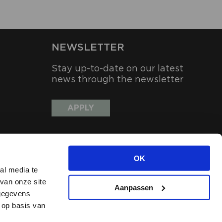
NEWSLETTER
Stay up-to-date on our latest
news through the newsletter
APPLY
OK
al media te
van onze site
Aanpassen
 gegevens
 op basis van