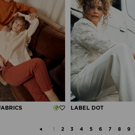
FABRICS
LABEL DOT
1
2
3
4
5
6
7
8
9