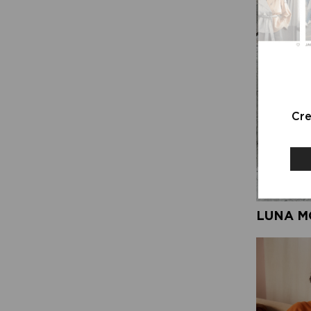
Cr
LUNA M