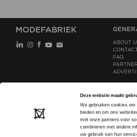
MODEFABRIEK
GENER
ABOUT U
CONTAC
FAQ
PARTNE
ADVERTI
Deze website maakt gebru
We gebruiken cookies om c
bieden en om ons websitev
met onze partners voor so
combineren met andere inf
uw gebruik van hun servic